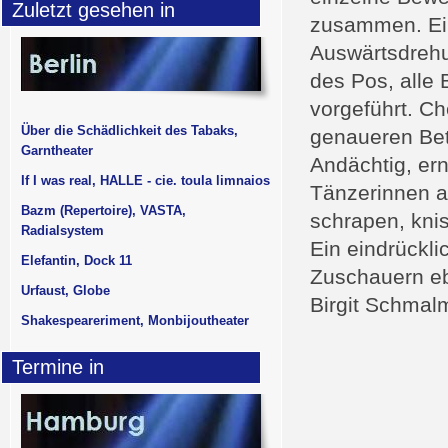
Zuletzt gesehen in
zusammen. Ein
Auswärtsdrehu
des Pos, alle
vorgeführt. Ch
Über die Schädlichkeit des Tabaks,
genaueren Betr
Garntheater
Andächtig, er
If I was real, HALLE - cie. toula limnaios
Tänzerinnen a
Bazm (Repertoire), VASTA,
schrapen, kni
Radialsystem
Ein eindrückli
Elefantin, Dock 11
Zuschauern eb
Urfaust, Globe
Birgit Schmal
Shakespeareriment, Monbijoutheater
Termine in