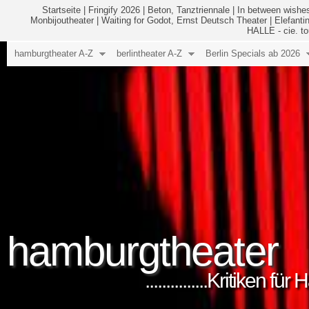
Startseite
|
Fringify 2026
|
Beton, Tanztriennale
|
In between wishes
Monbijoutheater
|
Waiting for Godot, Ernst Deutsch Theater
|
Elefanti
HALLE - cie. to
hamburgtheater A-Z
berlintheater A-Z
Berlin Specials ab 2026
hamburgtheater
...............Kritiken 