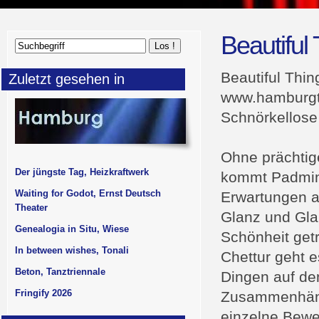
Beautiful
Beautiful Thin
Zuletzt gesehen in
www.hamburgt
Schnörkellose
Ohne prächti
Der jüngste Tag, Heizkraftwerk
kommt Padmini
Waiting for Godot, Ernst Deutsch
Erwartungen a
Theater
Glanz und Glam
Genealogia in Situ, Wiese
Schönheit getr
In between wishes, Tonali
Chettur geht 
Beton, Tanztriennale
Dingen auf de
Fringify 2026
Zusammenhänge
einzelne Bewe