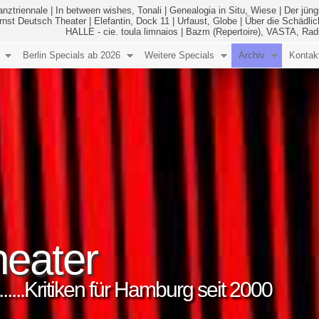
anztriennale
|
In between wishes, Tonali
|
Genealogia in Situ, Wiese
|
Der jüng
Ernst Deutsch Theater
|
Elefantin, Dock 11
|
Urfaust, Globe
|
Über die Schädlic
HALLE - cie. toula limnaios
|
Bazm (Repertoire), VASTA, Rad
Berlin Specials ab 2026
Weitere Specials
Archiv
Kontak
eater
..........Kritiken für Hamburg seit 2000