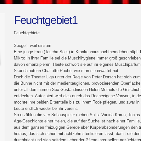
Feuchtgebiet1
Feuchtgebiete
Sexgeil, weil einsam
Eine junge Frau (Tascha Solis) in Krankenhausnachthemdchen hüpft b
Mikro: In ihrer Familie sei die Muschihygiene immer groß geschrieben
davon emanzipieren: Heute schwört sie auf ihr eigenes Muschiparfüm
Skandalautorin Charlotte Roche, wie man sie erwartet hat.
Doch die Theater Liga unter der Regie von Peter Dorsch hat sich zum
die Bühne nicht mit der medientauglichen, provozierenden Oberfläche
unter all den intimen Sex-Geständnissen Helen Memels die Geschich
entdecken. Autorisiert wird dies durch das Rocheeigene Vorwort, in d
möchte ihre beiden Elternteile bis zu ihrem Tode pflegen, und zwar i
Leute endlich wieder bei ihr vereint.
So erzählen die vier Schauspieler (neben Solis: Vanida Karun, Tobia
Age-Geschichte einer Helen, die auf der Suche ist nach einer Familie, 
aus dem ganzen freizügigen Gerede über Körperabsonderungen den t
heraus, das sich schon mit achtzehn sterilisieren lässt, damit sie de
durchbricht und sich seitdem lieber der Pflege ihrer selbst gezüchte