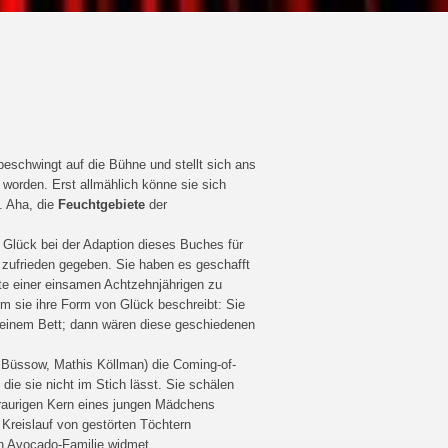
eschwingt auf die Bühne und stellt sich ans
 worden. Erst allmählich könne sie sich
. Aha, die
Feuchtgebiete
der
 Glück bei der Adaption dieses Buches für
 zufrieden gegeben. Sie haben es geschafft
te einer einsamen Achtzehnjährigen zu
em sie ihre Form von Glück beschreibt: Sie
n einem Bett; dann wären diese geschiedenen
s Büssow, Mathis Köllman) die Coming-of-
die sie nicht im Stich lässt. Sie schälen
raurigen Kern eines jungen Mädchens
n Kreislauf von gestörten Töchtern
ten Avocado-Familie widmet.