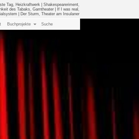
ste Tag, Heizkraftwerk
|
Shakespeareriment,
hkeit des Tabaks, Garntheater
|
If I was real,
ialsystem
|
Der Sturm, Theater am Insulaner
t
Buchprojekte
Suche