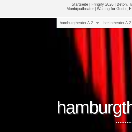
Startseite
|
Fringify 2026
|
Beton, T
Monbijoutheater
|
Waiting for Godot, 
hamburgtheater A-Z
berlintheater A-Z
hamburgth
.....