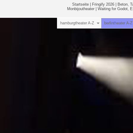
Startseite
|
Fringify 2026
|
Beton, T
Monbijoutheater
|
Waiting for Godot, 
hamburgtheater A-Z
berlintheater A-Z