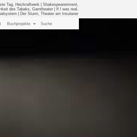
ste Tag, Heizkraftwerk
|
Shakespeareriment,
hkeit des Tabaks, Garntheater
|
If I was real,
ialsystem
|
Der Sturm, Theater am Insulaner
t
Buchprojekte
Suche