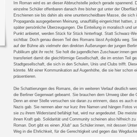
Im Roman wird es an dieser Abbruchstelle jedoch gerade spannend. D
einzelne Schüler offenbaren danach ihre bisher gut unter der Oberflä
Erschienen sie bis dahin als eine ununterscheidbare Masse, die sich i
Propaganda ausgegebenen Meinung, unauffällig eingerichtet hatten, z
später persönliche Überzeugungen. Die Einteilung in moralisch und u
Punkt anbietet, werden Stück für Stück hinterfragt. Statt Schwarz-We
sichtbar. Doch genau diesen Teil des Romans lässt Aydoğdu weg. Sie 
auf der Bühne als vielmehr den direkten Äußerungen der jungen Berli
Publikum gibt ihr recht: Sie holt die jugendlichen Zuschauer:innen gen
transferiert damit die gleichförmige Gesellschaft, die im ersten Teil ge
Stadtgesellschaft, die sich in den Schulen, Unis und Clubs trifft. Die
könnte. Mit einer Kommunikation auf Augenhöhe, die sie hier schon 
präsentieren.
Die Schattierungen des Romans, die im weiteren Verlauf deutlich wer
die Berliner Gegenwart gebeamt. Sie brauchen dem Umweg über die G
Denn an einer Stelle versuchen sie daran zu erinnern, dass es auch e
Nazis gab. Sie nennen aber nur kurz ihre Namen und hängen Fotos von
sie zu ihrem Widerstand befähigt hat, wird nur angedeutet. Die meiste
ihnen Kraft gab. Solidarität und Community scheinen also hilfreich zu 
Roman. Dort gibt es einen „Klub“ aus Schüler:innen, mit dessen Unte
Weg in die Ehrlichkeit, für die Gerechtigkeit und gegen das Wegducke