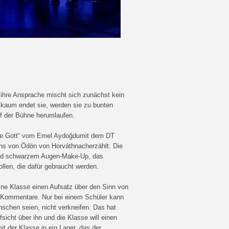
 ihre Ansprache mischt sich zunächst kein
h kaum endet sie, werden sie zu bunten
uf der Bühne herumlaufen.
ohne Gott“ vom Emel Aydoğdumit dem DT
mans von Ödön von Horváthnacherzählt. Die
 und schwarzem Augen-Make-Up, das
ollen, die dafür gebraucht werden.
eine Klasse einen Aufsatz über den Sinn von
che Kommentare. Nur bei einem Schüler kann
schen seien, nicht verkneifen. Das hat
icht über ihn und die Klasse will einen
it der Klasse in ein Lager, das der