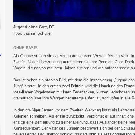
Jugend ohne Gott, DT
Foto: Jasmin Schuller
OHNE BASIS
s
Als Gruppe stehen sie da. Als austauschbare Wesen. Als ein Volk. In
Zweifel. Voller Überzeugung adressieren sie ihre Rede als Chor. Doc
Vögeln, die nervös mit ihren Hälsen zucken und wie aufgeschreckt a
Das ist schon ein starkes Bild, mit dem die Inszenierung „Jugend 
Jung* startet. In den ersten zwei Dritteln wird die Handlung des Ro
rosa-lilanen Vogelwesen mit ihren Federjacken, kurzen Lederhosen
dramatisch über ihre Wangen heruntergelaufen ist, schlüpfen in alle R
In den dreißiger Jahren vor dem Zweiten Weltkrieg lässt ein Lehrer s
Kolonien schreiben. Als er ihn zurückgibt, verzichtet er auf inhaltli
er sich eine Bemerkung zu seiner Meinung, dass Ausländer keine Men
Konsequenzen: Der Vater des Jungen beschwert sich bei der Schulaufs
neuen Lehrer. Der Direktor schickt ihn daraufhin als Aufsichtsperson m