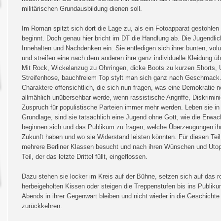
militärischen Grundausbildung dienen soll.
Im Roman spitzt sich dort die Lage zu, als ein Fotoapparat gestohle
beginnt. Doch genau hier bricht im DT die Handlung ab. Die Jugendlic
Innehalten und Nachdenken ein. Sie entledigen sich ihrer bunten, v
und streifen eine nach dem anderen ihre ganz individuelle Kleidung übe
Mit Rock, Wickelanzug zu Ohrringen, dicke Boots zu kurzen Shorts, 
Streifenhose, bauchfreiem Top stylt man sich ganz nach Geschmack. 
Charaktere offensichtlich, die sich nun fragen, was eine Demokratie 
allmählich unübersehbar werde, wenn rassistische Angriffe, Diskrimin
Zuspruch für populistische Parteien immer mehr werden. Leben sie in 
Grundlage, sind sie tatsächlich eine Jugend ohne Gott, wie die Erw
beginnen sich und das Publikum zu fragen, welche Überzeugungen ihn
Zukunft haben und wo sie Widerstand leisten könnten. Für diesen Teil 
mehrere Berliner Klassen besucht und nach ihren Wünschen und Utopi
Teil, der das letzte Drittel füllt, eingeflossen.
Dazu stehen sie locker im Kreis auf der Bühne, setzen sich auf das ro
herbeigeholten Kissen oder steigen die Treppenstufen bis ins Publi
Abends in ihrer Gegenwart bleiben und nicht wieder in die Geschicht
zurückkehren.