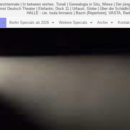
anztriennale
|
In between wishes, Tonali
|
Genealogia in Situ, Wiese
|
Der jüng
Ernst Deutsch Theater
|
Elefantin, Dock 11
|
Urfaust, Globe
|
Über die Schädlic
HALLE - cie. toula limnaios
|
Bazm (Repertoire), VASTA, Rad
Berlin Specials ab 2026
Weitere Specials
Archiv
Kontak