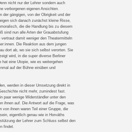
enn nicht nur der Lehrer sondern auch
che verborgenen eigenen Ansichten.
n der gängigen, von der Obrigkeit und der
eigen sich danach zunächst kleine Risse,
nmoralisch, die die Handlung bis zu diesem
iß sind nun alle Arten der Grauabstufung
vertraut damit weniger den Theatermitteln
ner:innen. Die Reaktion aus dem jungen
au dort ab, wo sie sich selbst verorten. Sie
zeigt wird, in die super diverse Berliner
se hat eine Utopie, wie es weitergehen
einmal auf der Bühne einüben und
den, werden in dieser Umsetzung direkt in
eschichte nicht mehr, zumindest fast.
in paar wenige Widerständler unter den
 ihnen auf. Die Antwort auf die Frage, was
n von ihnen waren Teil einer Gruppe, die
sein, eigentlich genau wie in Horváths
rstützung der Lehrer zum Schluss selbst den
n findet.