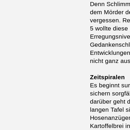
Denn Schlimme
dem Mörder des
vergessen. Re
5 wollte diese
Erregungsnive
Gedankenschle
Entwicklungen
nicht ganz au
Zeitspiralen
Es beginnt sur
sichern sorgf
darüber geht 
langen Tafel s
Hosenanzügen,
Kartoffelbrei i