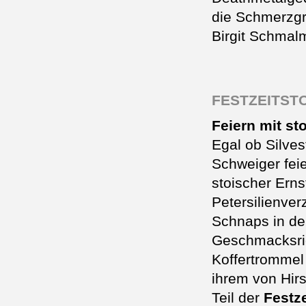
die Schmerzgr
Birgit Schmal
FESTZEITSTO
Feiern mit st
Egal ob Silves
Schweiger fei
stoischer Erns
Petersilienve
Schnaps in de
Geschmacksri
Koffertrommel 
ihrem von Hi
Teil der
Festz