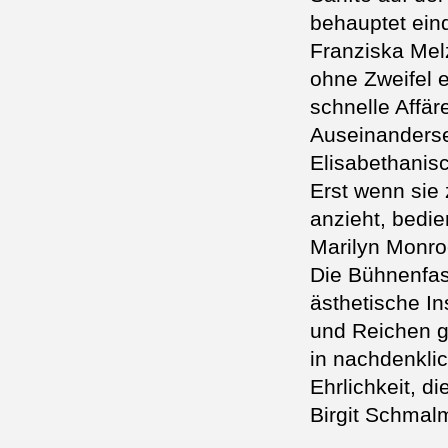
behauptet ein
Franziska Mel
ohne Zweifel e
schnelle Affär
Auseinanderse
Elisabethanisc
Erst wenn sie
anzieht, bedie
Marilyn Monro
Die Bühnenfas
ästhetische I
und Reichen g
in nachdenklic
Ehrlichkeit, d
Birgit Schmal