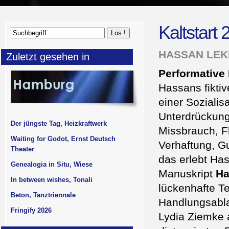
Kaltstart
HASSAN LEK
Zuletzt gesehen in
Performative 
Hassans fiktiv
einer Sozialis
Unterdrückung
Der jüngste Tag, Heizkraftwerk
Missbrauch, Fl
Waiting for Godot, Ernst Deutsch
Verhaftung, G
Theater
das erlebt Has
Genealogia in Situ, Wiese
Manuskript
Ha
In between wishes, Tonali
lückenhafte Te
Beton, Tanztriennale
Handlungsabla
Fringify 2026
Lydia Ziemke 