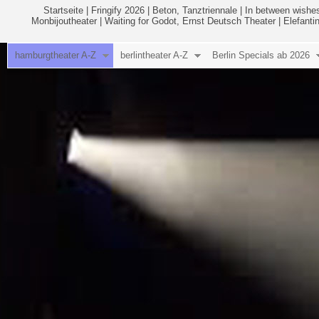
Startseite
|
Fringify 2026
|
Beton, Tanztriennale
|
In between wishes
Monbijoutheater
|
Waiting for Godot, Ernst Deutsch Theater
|
Elefanti
hamburgtheater A-Z
berlintheater A-Z
Berlin Specials ab 2026