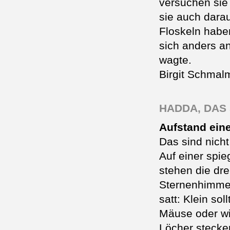
versuchen sie
sie auch dara
Floskeln haben
sich anders an
wagte.
Birgit Schmal
HADDA, DAS 
Aufstand ein
Das sind nicht 
Auf einer spi
stehen die dr
Sternenhimmel
satt: Klein sol
Mäuse oder wi
Löcher stecke