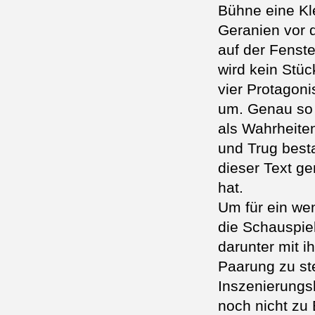
Bühne eine Kle
Geranien vor 
auf der Fenst
wird kein Stü
vier Protagon
um. Genau so w
als Wahrheiten
und Trug best
dieser Text ge
hat.
Um für ein wen
die Schauspie
darunter mit i
Paarung zu st
Inszenierungs
noch nicht zu