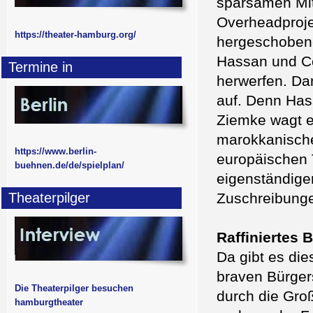
sparsamen Mitt
Overheadprojek
https://theater-hamburg.org/
hergeschobene
Hassan und Cor
Termine in
herwerfen. Da
auf. Denn Has
Ziemke wagt e
marokkanische
https://www.berlin-
europäischen 
buehnen.de/de/spielplan/
eigenständige
Theaterpilger
Zuschreibunge
Raffiniertes 
Da gibt es die
braven Bürgers
Die Theaterpilger besuchen
durch die Gro
hamburgtheater