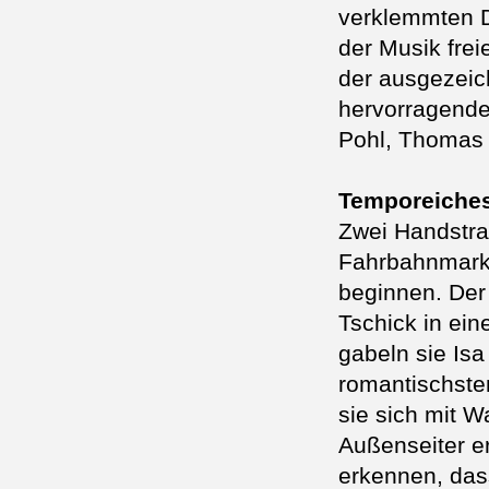
verklemmten D
der Musik fre
der ausgezeic
hervorragende
Pohl, Thomas 
Temporeiches
Zwei Handstrah
Fahrbahnmark
beginnen. Der
Tschick in ei
gabeln sie Is
romantischsten
sie sich mit W
Außenseiter e
erkennen, das