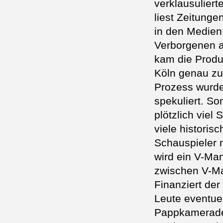
verklausulier
liest Zeitunge
in den Medien.
Verborgenen ar
kam die Produ
Köln genau zu
Prozess wurde
spekuliert. So
plötzlich viel
viele historis
Schauspieler m
wird ein V-Ma
zwischen V-Ma
Finanziert de
Leute eventuel
Pappkameraden