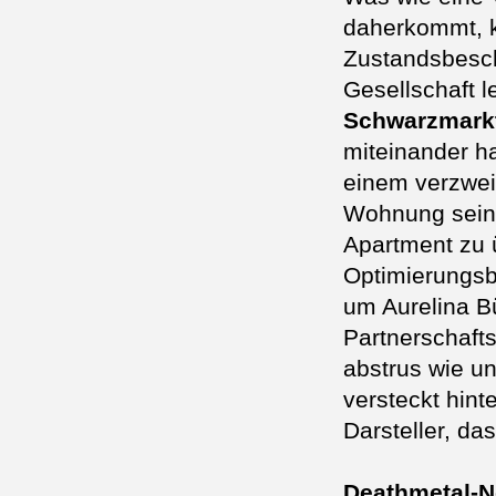
daherkommt, 
Zustandsbesch
Gesellschaft 
Schwarzmarkt
miteinander ha
einem verzweif
Wohnung seine
Apartment zu ü
Optimierungsb
um Aurelina B
Partnerschaft
abstrus wie un
versteckt hint
Darsteller, da
Deathmetal-N