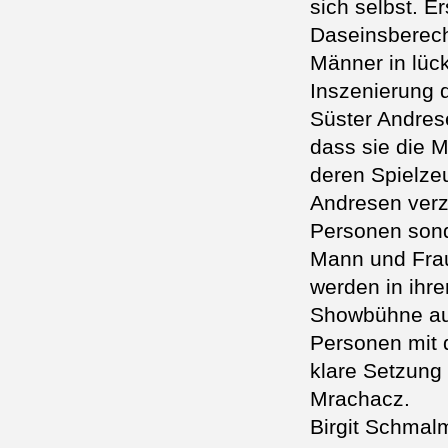
sich selbst. E
Daseinsberech
Männer in lück
Inszenierung 
Süster Andres
dass sie die M
deren Spielzeu
Andresen verzi
Personen sonde
Mann und Frau
werden in ihre
Showbühne ausg
Personen mit 
klare Setzung 
Mrachacz.
Birgit Schmal