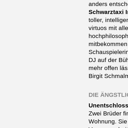
anders entsch
Schwarztaxi I
toller, intell
virtuos mit al
hochphilosoph
mitbekommen 
Schauspieleri
DJ auf der Bü
mehr offen läs
Birgit Schmal
DIE ÄNGSTL
Unentschlos
Zwei Brüder fi
Wohnung. Sie s