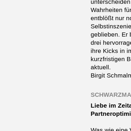
unterscheiden
Wahrheiten für
entblößt nur n
Selbstinszenie
geblieben. Er 
drei hervorra
ihre Kicks in 
kurzfristigen 
aktuell.
Birgit Schmal
SCHWARZMA
Liebe im Zeita
Partneroptim
Was wie eine