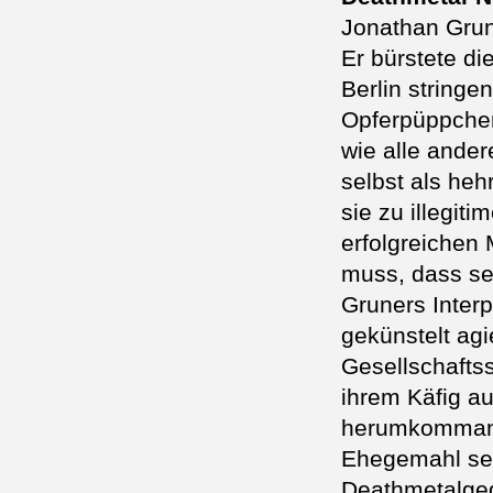
Jonathan Grun
Er bürstete d
Berlin stringe
Opferpüppchen
wie alle ander
selbst als heh
sie zu illegit
erfolgreichen
muss, dass se
Gruners Interp
gekünstelt ag
Gesellschafts
ihrem Käfig au
herumkommandi
Ehegemahl sein
Deathmetalged