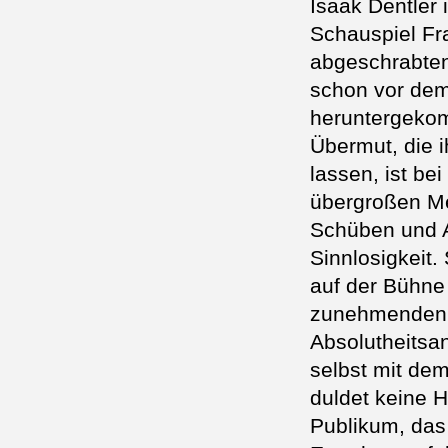
Isaak Dentler i
Schauspiel Fr
abgeschrabten
schon vor dem
heruntergekom
Übermut, die i
lassen, ist be
übergroßen Me
Schüben und A
Sinnlosigkeit.
auf der Bühne 
zunehmenden 
Absolutheitsa
selbst mit de
duldet keine H
Publikum, das