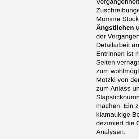
Vergangenheit
Zuschreibunge
Momme Stockm
Ängstlichen 
der Vergangen
Detailarbeit a
Entrinnen ist 
Seiten vernage
zum wohlmögl
Motzki von d
zum Anlass um
Slapsticknumm
machen. Ein z
klamaukige Be
dezimiert die 
Analysen.