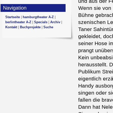
und aus der F
Navigation
Wenn sie von 
Bühne gebrach
Startseite
|
hamburgtheater A-Z
|
szenischen Le
berlintheater A-Z
|
Specials
|
Archiv
|
Kontakt
|
Buchprojekte
|
Suche
Taner Sahintü
gekleidet, doc
seiner Hose 
prangt unüber
Kein unbeabsi
herausstellt. 
Publikum Stre
eigentlich erzä
Handy ausborg
singen oder s
fallen die br
Dann hat Nele 