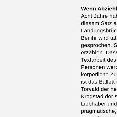
Wenn Abziehb
Acht Jahre ha
diesem Satz 
Landungsbrück
Bei ihr wird t
gesprochen. Si
erzählen. Dass
Textarbeit de
Personen werd
körperliche Z
ist das Balle
Torvald der h
Krogstad der s
Liebhaber und
pragmatische,