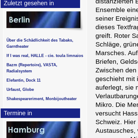
distanzierten 
Zuletzt gesehen in
Ensemble eine
seiner Ereignis
dieses Textfra
greift. Roter 
Über die Schädlichkeit des Tabaks,
Schläge, grün
Garntheater
Marsches. Auf
If I was real, HALLE - cie. toula limnaios
Briefen, Geld
Bazm (Repertoire), VASTA,
Zwischen den 
Radialsystem
geschieht mit
Elefantin, Dock 11
auferlegt, si
Urfaust, Globe
Verlautbarung
Shakespeareriment, Monbijoutheater
Mikro. Die Me
Termine in
versucht Hass
Schweiz. Hier
Austausches, 