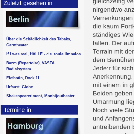
gleichzeitig v
Zuletzt gesehen in
nirgendwo anzu
Verrenkungen 
die kaum Fort
ständiges Wie
Über die Schädlichkeit des Tabaks,
fallen. Der a
Garntheater
Terrain mit d
If I was real, HALLE - cie. toula limnaios
dem Bemühen E
Bazm (Repertoire), VASTA,
Jede:r für si
Radialsystem
Anerkennung. 
Elefantin, Dock 11
mit einem in g
Urfaust, Globe
Beiden geben s
Shakespeareriment, Monbijoutheater
Umarmung lieg
Termine in
Noch viele St
und Anfangens
antreibenden 