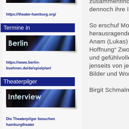
zusammenfinde
dennoch ihre I
https://theater-hamburg.org/
So erschuf M
Termine in
herausragenden
Anam (Lukas) 
Hoffnung“ Zwo
und gefühlvol
https://www.berlin-
jenseits von j
buehnen.de/de/spielplan/
Bilder und Wor
Theaterpilger
Birgit Schmal
Die Theaterpilger besuchen
hamburgtheater