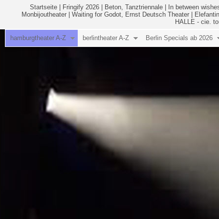
Startseite
|
Fringify 2026
|
Beton, Tanztriennale
|
In between wishes
Monbijoutheater
|
Waiting for Godot, Ernst Deutsch Theater
|
Elefanti
HALLE - cie. to
hamburgtheater A-Z
berlintheater A-Z
Berlin Specials ab 2026