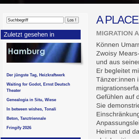
A PLACE
MIGRATION 
Zuletzt gesehen in
Können Umarm
Zwoisy Mears-
und aus seine
Er begleitet m
Der jüngste Tag, Heizkraftwerk
Tänzer:innen i
Waiting for Godot, Ernst Deutsch
migrationserfa
Theater
Gefühlen auf 
Genealogia in Situ, Wiese
Sie demonstrie
In between wishes, Tonali
Einschränkung
Beton, Tanztriennale
Anpassungslei
Fringify 2026
Heimat und da