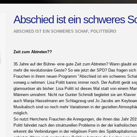
Abschied ist ein schweres Sc
ABSCHIED IST EIN SCHWERES SCHAF, POLITTBÜRO
Zeit zum Abtreten??
35 Jahre auf der Bühne- eine gute Zeit zum Abtreten? Wann glaubt ei
mehr die revolutionäre Geste? So wie jetzt der SPD? Das fragen sich
Frauchen in ihrem neuen Programm "Abschied ist ein schweres Scha
vorweg u nehmen: Lisa Politt kanns immer noch. Der Auftritt gerät so
glamouröser als bisher: Lisa Politt ist dieses Mal statt von einem Ma
Männern umrahmt. Nicht nur Gunter Schmidt begleitet sie am Klavier
auch Wanja Hasselmann am Schlagzeug und Jo Jacobs am Keyboar
Musikalisch sind so noch mehr Variationen in der gezielten Atmosph
möglich.
So nutzt Herrchens Frauchen die Anregungen, die ihnen das Jahr 2019
Politt fahndet nach den strukturellen Probleme in der der katholisc
erkennt die Verbindungen in der religiösen Form des Spätkapitalismu