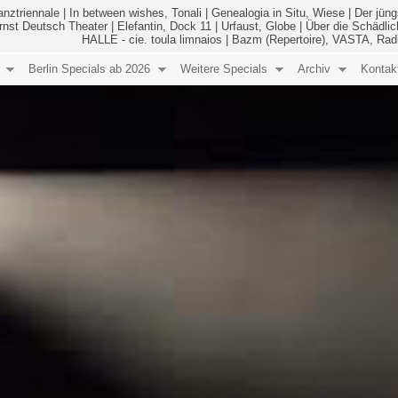
anztriennale
|
In between wishes, Tonali
|
Genealogia in Situ, Wiese
|
Der jüng
Ernst Deutsch Theater
|
Elefantin, Dock 11
|
Urfaust, Globe
|
Über die Schädlic
HALLE - cie. toula limnaios
|
Bazm (Repertoire), VASTA, Rad
Berlin Specials ab 2026
Weitere Specials
Archiv
Kontak