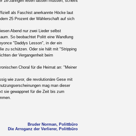
ner 16-Jährigen lesen lassen müssen, scheint
fiziell als Faschist anerkannte Höcke laut
ndern 25 Prozent der Wählerschaft auf sich
iesen Abend nur zwei Lieder selbst
kaum. So beobachtet Politt eine Wandlung
eyonce "Daddys Lesson", in der ein
ie zu schützen. Oder sie hält mit "Stripping
hichten der Vergangenheit beim
ronischen Choral für die Heimat an: "Meiner
ig wie zuvor, die revolutionäre Gese mit
. Abnutzungserscheinungen mag man dieser
t sie gewappnet für die Zeit bis zum
ommen.
Bruder Norman, Polittbüro
Die Arroganz der Verlierer, Polittbüro