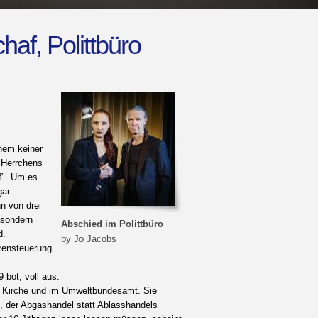
haf, Polittbüro
nem keiner
 Herrchens
f". Um es
gar
nn von drei
 sondern
Abschied im Polittbüro
d.
by Jo Jacobs
ärensteuerung
 bot, voll aus.
hen Kirche und im Umweltbundesamt. Sie
s, der Abgashandel statt Ablasshandels