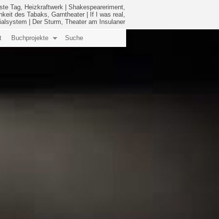
ste Tag, Heizkraftwerk
|
Shakespeareriment,
hkeit des Tabaks, Garntheater
|
If I was real,
ialsystem
|
Der Sturm, Theater am Insulaner
t
Buchprojekte
Suche