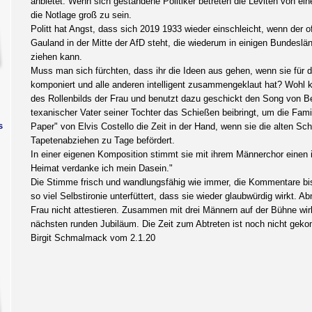
anbietet. Wenn sich gestandene Politiker betreten die Leviten von ei
die Notlage groß zu sein.
Politt hat Angst, dass sich 2019 1933 wieder einschleicht, wenn der of
Gauland in der Mitte der AfD steht, die wiederum in einigen Bundeslä
ziehen kann.
Muss man sich fürchten, dass ihr die Ideen aus gehen, wenn sie für d
komponiert und alle anderen intelligent zusammengeklaut hat? Wohl 
des Rollenbilds der Frau und benutzt dazu geschickt den Song von B
texanischer Vater seiner Tochter das Schießen beibringt, um die Famil
s
Paper" von Elvis Costello die Zeit in der Hand, wenn sie die alten Sc
Tapetenabziehen zu Tage befördert.
In einer eigenen Komposition stimmt sie mit ihrem Männerchor einen i
Heimat verdanke ich mein Dasein."
Die Stimme frisch und wandlungsfähig wie immer, die Kommentare biss
so viel Selbstironie unterfüttert, dass sie wieder glaubwürdig wirkt
Frau nicht attestieren. Zusammen mit drei Männern auf der Bühne wirk
nächsten runden Jubiläum. Die Zeit zum Abtreten ist noch nicht gek
Birgit Schmalmack vom 2.1.20