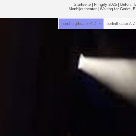
Startseite
|
Fringify 2026
|
Beton, T
Monbijoutheater
|
Waiting for Godot, 
hamburgtheater A-Z
berlintheater A-Z