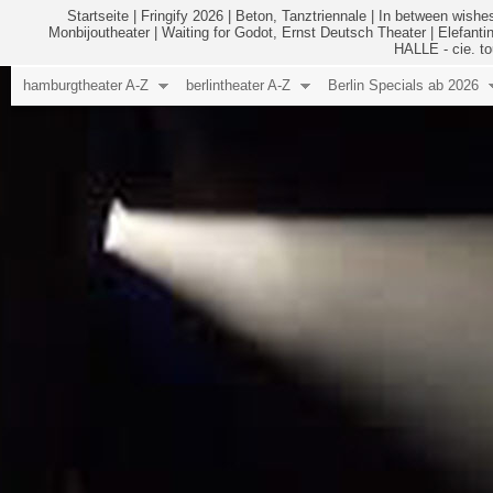
Startseite
|
Fringify 2026
|
Beton, Tanztriennale
|
In between wishes
Monbijoutheater
|
Waiting for Godot, Ernst Deutsch Theater
|
Elefanti
HALLE - cie. to
hamburgtheater A-Z
berlintheater A-Z
Berlin Specials ab 2026