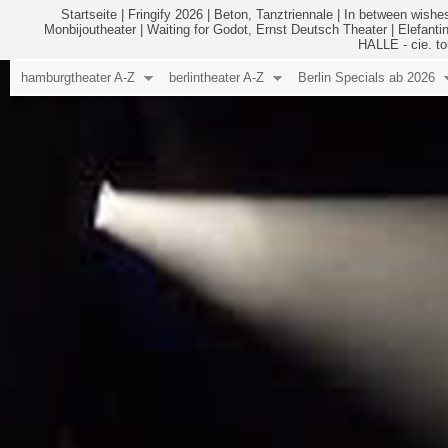
Startseite
|
Fringify 2026
|
Beton, Tanztriennale
|
In between wishes
Monbijoutheater
|
Waiting for Godot, Ernst Deutsch Theater
|
Elefanti
HALLE - cie. to
hamburgtheater A-Z
berlintheater A-Z
Berlin Specials ab 2026