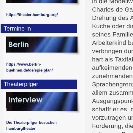
in die Modell
Charles de Ga
https://theater-hamburg.org/
Drehung des A
Küche oder di
Termine in
seines Familie
Arbeiterkind 
verbringen dur
hart als Taxif
https://www.berlin-
aufkeimenden
buehnen.de/de/spielplan/
zunehmenden S
Theaterpilger
Sprachengrenze
allem zusamme
Ausgangspunkt
schafft er es,
vorzutragen u
Die Theaterpilger besuchen
Forderung, di
hamburgtheater