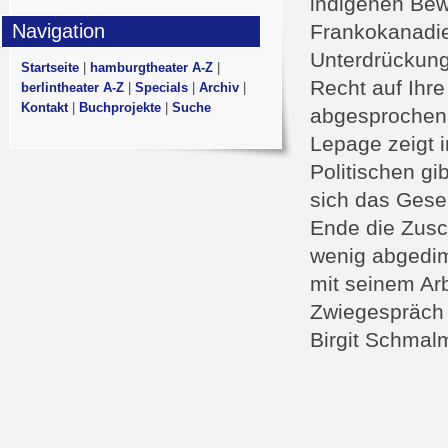
indigenen Bewo
Navigation
Frankokanadie
Unterdrückung,
Startseite
|
hamburgtheater A-Z
|
Recht auf Ihr
berlintheater A-Z
|
Specials
|
Archiv
|
Kontakt
|
Buchprojekte
|
Suche
abgesprochen 
Lepage zeigt 
Politischen gib
sich das Gese
Ende die Zusc
wenig abgedim
mit seinem Arb
Zwiegespräch 
Birgit Schmal