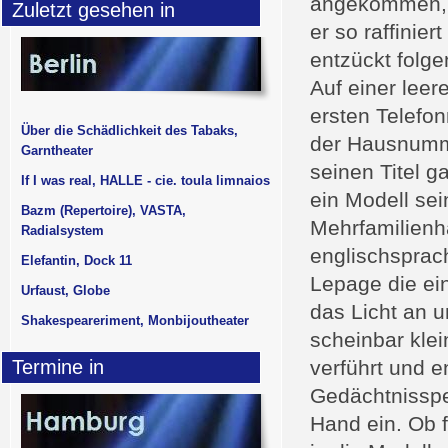
angekommen, le
Zuletzt gesehen in
er so raffinie
entzückt folge
Auf einer leer
ersten Telefo
Über die Schädlichkeit des Tabaks,
der Hausnumm
Garntheater
seinen Titel g
If I was real, HALLE - cie. toula limnaios
ein Modell sei
Bazm (Repertoire), VASTA,
Mehrfamilienh
Radialsystem
englischsprac
Elefantin, Dock 11
Lepage die ein
Urfaust, Globe
das Licht an u
Shakespeareriment, Monbijoutheater
scheinbar klei
Termine in
verführt und e
Gedächtnisspei
Hand ein. Ob f