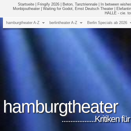
Startseite
|
Fringify 2026
|
Beton, Tanztriennale
|
In between wishes
Monbijoutheater
|
Waiting for Godot, Ernst Deutsch Theater
|
Elefanti
HALLE - cie. to
hamburgtheater A-Z
berlintheater A-Z
Berlin Specials ab 2026
hamburgtheater
...................Kritik