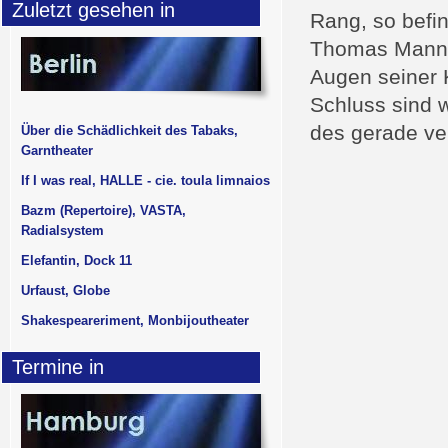
Zuletzt gesehen in
Rang, so befi
Thomas Mann, b
Augen seiner K
Schluss sind w
des gerade ve
Über die Schädlichkeit des Tabaks,
Garntheater
If I was real, HALLE - cie. toula limnaios
Bazm (Repertoire), VASTA,
Radialsystem
Elefantin, Dock 11
Urfaust, Globe
Shakespeareriment, Monbijoutheater
Termine in