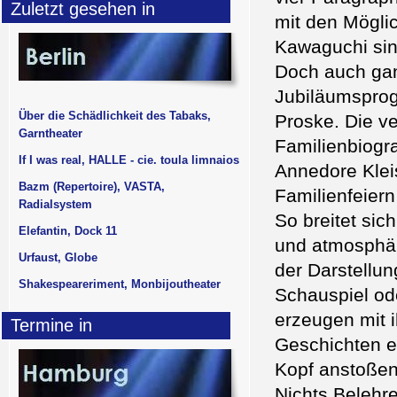
Zuletzt gesehen in
mit den Möglic
Kawaguchi sin
Doch auch gan
Jubiläumsprog
Über die Schädlichkeit des Tabaks,
Proske. Die v
Garntheater
Familienbiogr
If I was real, HALLE - cie. toula limnaios
Annedore Kleis
Bazm (Repertoire), VASTA,
Familienfeier
Radialsystem
So breitet sic
Elefantin, Dock 11
und atmosphär
Urfaust, Globe
der Darstellu
Shakespeareriment, Monbijoutheater
Schauspiel od
erzeugen mit i
Termine in
Geschichten e
Kopf anstoßen
Nichts Belehr