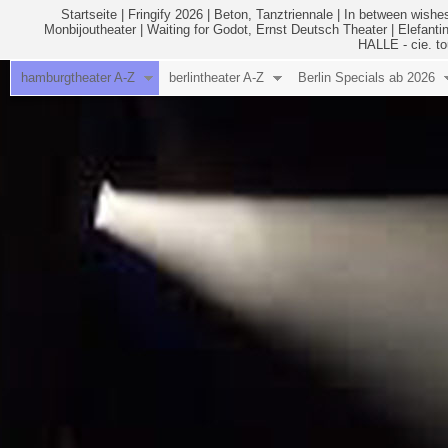
Startseite
|
Fringify 2026
|
Beton, Tanztriennale
|
In between wishes
Monbijoutheater
|
Waiting for Godot, Ernst Deutsch Theater
|
Elefanti
HALLE - cie. to
hamburgtheater A-Z
berlintheater A-Z
Berlin Specials ab 2026