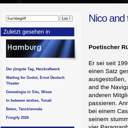
Nico and 
Zuletzt gesehen in
Poetischer R
Er sei seit 19
Der jüngste Tag, Heizkraftwerk
einen Satz ge
Waiting for Godot, Ernst Deutsch
ausgestoßen, e
Theater
and the Naviga
Genealogia in Situ, Wiese
anderen Mitgl
In between wishes, Tonali
passieren. Ann
Beton, Tanztriennale
bei einem Cast
Fringify 2026
seinem stumme
vier Paragrap