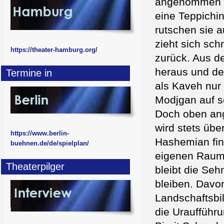
angenommen we
eine Teppichin
rutschen sie 
zieht sich sch
https://theater-hamburg.org/
zurück. Aus d
heraus und der
Termine in
als Kaveh nur
Modjgan auf s
Doch oben ang
wird stets übe
https://www.berlin-
Hashemian find
buehnen.de/de/spielplan/
eigenen Raume
Theaterpilger
bleibt die Seh
bleiben. Davon
Landschaftsbi
die Uraufführ