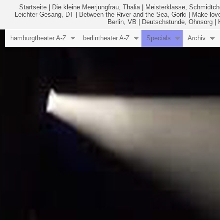
Startseite
|
Die kleine Meerjungfrau, Thalia
|
Meisterklasse, Schmidtc
Leichter Gesang, DT
|
Between the River and the Sea, Gorki
|
Make love
Berlin, VB
|
Deutschstunde, Ohnsorg
|
hamburgtheater A-Z
berlintheater A-Z
Specials
Archiv