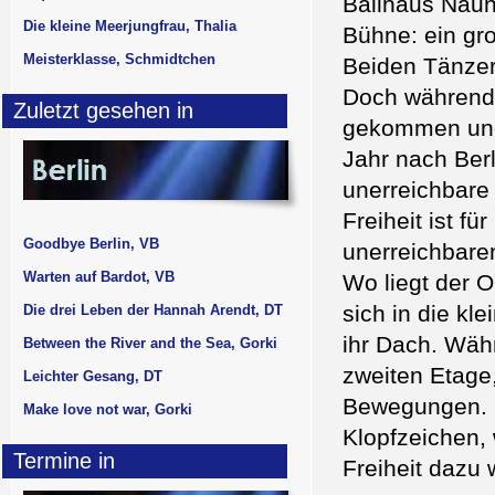
Ballhaus Nauny
Die kleine Meerjungfrau, Thalia
Bühne: ein gr
Meisterklasse, Schmidtchen
Beiden Tänzer
Doch während
Zuletzt gesehen in
gekommen und 
Jahr nach Ber
unerreichbare
Freiheit ist f
Goodbye Berlin, VB
unerreichbare
Warten auf Bardot, VB
Wo liegt der 
sich in die kl
Die drei Leben der Hannah Arendt, DT
ihr Dach. Wäh
Between the River and the Sea, Gorki
zweiten Etage,
Leichter Gesang, DT
Bewegungen. D
Make love not war, Gorki
Klopfzeichen,
Termine in
Freiheit dazu 