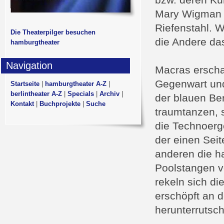
bzw. deren Kun
Mary Wigman o
Riefenstahl. W
Die Theaterpilger besuchen
die Andere das
hamburgtheater
Navigation
Macras erschaf
Gegenwart und
Startseite
|
hamburgtheater A-Z
|
berlintheater A-Z
|
Specials
|
Archiv
|
der blauen Be
Kontakt
|
Buchprojekte
|
Suche
traumtanzen, s
die Technoerg
der einen Seit
anderen die h
Poolstangen v
rekeln sich di
erschöpft an 
herunterrutsc