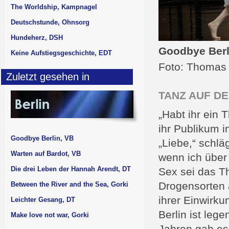
The Worldship, Kampnagel
Deutschstunde, Ohnsorg
Hundeherz, DSH
Goodbye Berl
Keine Aufstiegsgeschichte, EDT
Foto: Thomas 
Zuletzt gesehen in
TANZ AUF D
„Habt ihr ein 
ihr Publikum 
Goodbye Berlin, VB
„Liebe,“ schlä
Warten auf Bardot, VB
wenn ich über 
Die drei Leben der Hannah Arendt, DT
Sex sei das Th
Drogensorten 
Between the River and the Sea, Gorki
ihrer Einwirk
Leichter Gesang, DT
Berlin ist leg
Make love not war, Gorki