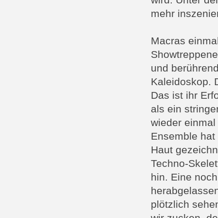
wird. Unter der
mehr inszenie
Macras einmal
Showtreppenei
und berührende
Kaleidoskop. D
Das ist ihr Er
als ein string
wieder einmal
Ensemble hat 
Haut gezeichn
Techno-Skelett
hin. Eine noc
herabgelassen
plötzlich sehe