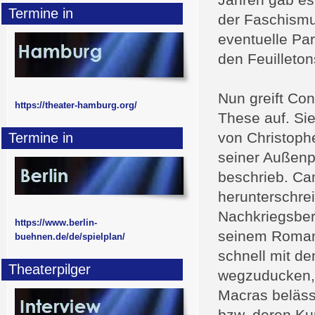
Jahren gab es
Termine in
der Faschismu
eventuelle Par
den Feuilletons
Nun greift Co
https://theater-hamburg.org/
These auf. Si
von Christoph
Termine in
seiner Außenp
beschrieb. Cam
herunterschrei
Nachkriegsberl
https://www.berlin-
seinem Roman w
buehnen.de/de/spielplan/
schnell mit d
Theaterpilger
wegzuducken, 
Macras beläss