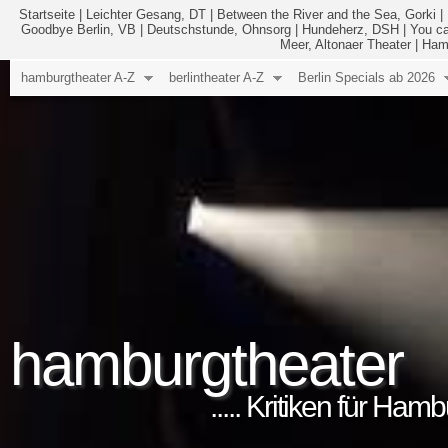
Startseite
|
Leichter Gesang, DT
|
Between the River and the Sea, Gorki
|
Goodbye Berlin, VB
|
Deutschstunde, Ohnsorg
|
Hundeherz, DSH
|
You c
Meer, Altonaer Theater
|
Ham
hamburgtheater A-Z
berlintheater A-Z
Berlin Specials ab 2026
hamburgtheater
..... Kritiken für Ham