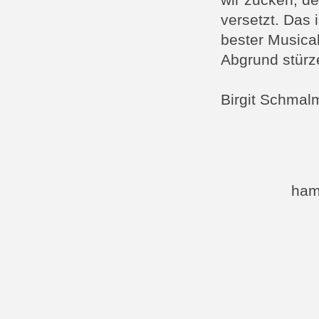
wir zucken, d
versetzt. Das 
bester Musical
Abgrund stürze
Birgit Schmal
ham