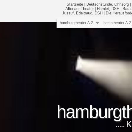
Startseite
|
Deutschstunde, Ohnsorg
|
Altonaer Theater
|
Hamlet, DSH
|
Barac
Jussuf, Edeltraud, DSH
|
Die Herausfor
hamburgtheater A-Z
berlintheater A-Z
hamburgth
.....