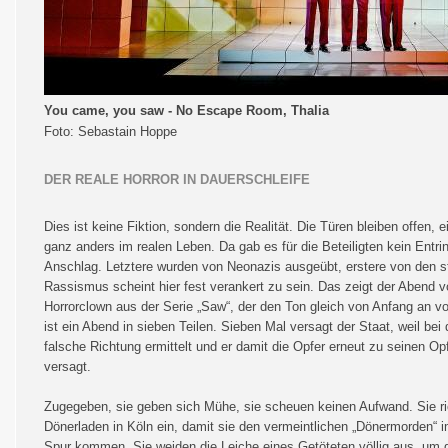
You came, you saw - No Escape Room, Thalia
Foto: Sebastain Hoppe
DER REALE HORROR IN DAUERSCHLEIFE
Dies ist keine Fiktion, sondern die Realität. Die Türen bleiben offen, e
ganz anders im realen Leben. Da gab es für die Beteiligten kein Ent
Anschlag. Letztere wurden von Neonazis ausgeübt, erstere von den sta
Rassismus scheint hier fest verankert zu sein. Das zeigt der Abend v
Horrorclown aus der Serie „Saw“, der den Ton gleich von Anfang an vo
ist ein Abend in sieben Teilen. Sieben Mal versagt der Staat, weil bei 
falsche Richtung ermittelt und er damit die Opfer erneut zu seinen O
versagt.
Zugegeben, sie geben sich Mühe, sie scheuen keinen Aufwand. Sie ric
Dönerladen in Köln ein, damit sie den vermeintlichen „Dönermorden“ i
Spur kommen. Sie weiden die Leiche eines Getöteten völlig aus, um