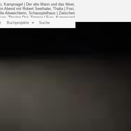
p, Kampnagel
|
Der alte Mann und das Meer,
in Abend mit Robert Seethaler, Thalia
|
Foxi,
Die Abweichlerin, Schauspielhaus
|
Zwischen
yre, Theater Das Zimmer
|
Fury, Kampnagel
t
Buchprojekte
Suche