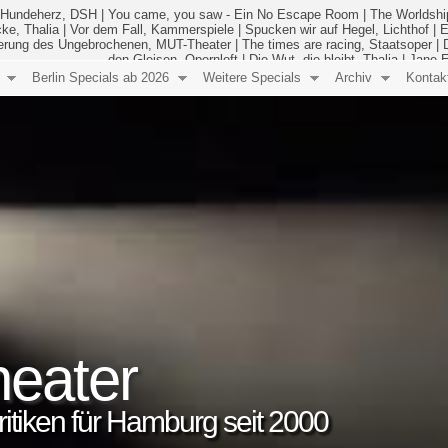
Hundeherz, DSH
|
You came, you saw - Ein No Escape Room
|
The Worldshi
ke, Thalia
|
Vor dem Fall, Kammerspiele
|
Spucken wir auf Hegel, Lichthof
|
E
derung des Ungebrochenen, MUT-Theater
|
The times are racing, Staatsoper
|
den Gleisen, Opernloft
|
Die Wut, die bleibt, Thalia
|
Jane E
Berlin Specials ab 2026
Weitere Specials
Archiv
Kontak
eater
 Kritiken für Hamburg seit 2000