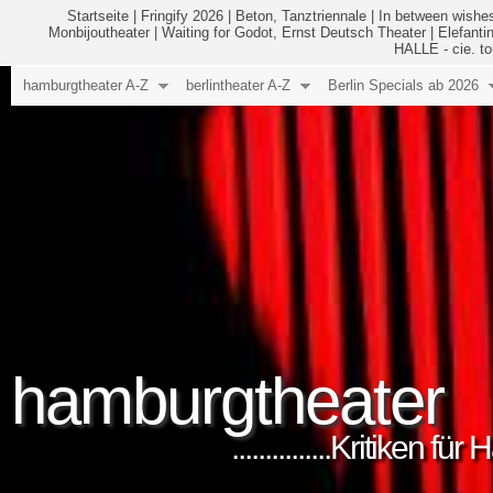
Startseite
|
Fringify 2026
|
Beton, Tanztriennale
|
In between wishes
Monbijoutheater
|
Waiting for Godot, Ernst Deutsch Theater
|
Elefanti
HALLE - cie. to
hamburgtheater A-Z
berlintheater A-Z
Berlin Specials ab 2026
hamburgtheater
...............Kritiken 