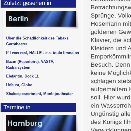
Zuletzt gesehen in
Betrachtungsw
Sprünge. Volk
Hosemann mit 
goldenen Gewä
Über die Schädlichkeit des Tabaks,
Klavier, die 
Garntheater
Kleidern und 
If I was real, HALLE - cie. toula limnaios
Emporkömmling
Bazm (Repertoire), VASTA,
Besuch. Denn 
Radialsystem
keine Möglich
Elefantin, Dock 11
schlagen stet
Urfaust, Globe
aufgemaltem K
Shakespeareriment, Monbijoutheater
soll. Hier wur
ein Wasserroh
Termine in
Ungünstig alle
des Königs fil
Verwicklungen