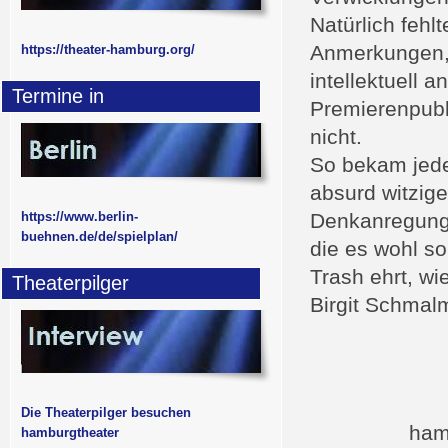
Natürlich fehl
Anmerkungen, 
https://theater-hamburg.org/
intellektuell
Termine in
Premierenpubl
nicht.
So bekam jeder
absurd witzig
https://www.berlin-
Denkanregungen
buehnen.de/de/spielplan/
die es wohl s
Trash ehrt, w
Theaterpilger
Birgit Schmal
Die Theaterpilger besuchen
ham
hamburgtheater