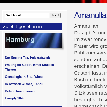
Amanulla
Amanullah
Zuletzt gesehen in
Das gibt’s nur 
Im zwar renov
Prater wird gr
Publikum vers
Der jüngste Tag, Heizkraftwerk
sondern auf d
Waiting for Godot, Ernst Deutsch
erscheinen. D
Theater
Castorf lässt
Genealogia in Situ, Wiese
Bach im heutig
In between wishes, Tonali
Volkstümlich 
Beton, Tanztriennale
Sitzkissen ru
Fringify 2026
besorgt sich 
Biernachschub.