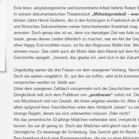
Eine leise, anspielungsreiche und konzentrierte Arbeit lieferte Ruben
In seinem dokumentarischen Theaterstück
„Mitleidsprotokoll – eve
letzten Jahre Hervé Guiberts, der in den Achtzigern in Frankreich an Ai
und filmisches Dokumentieren seiner fortschreitenden Krankheit mag au
anmuten. Doch genau das ist es, denn zur damaligen Zeit war Aids 
traute, genau dieses Leiden öffentlich zu machen, war ein Akt der 
ohne Happy End erzählen muss, ist für den Regisseur Müller klar. Weil
erinnern muss. Das steht auch als Motto über dem Abend auf dem Kro
Geschichte spiegelt: „Jemand, das glaube ich, wird sich in der Zukunft
Ungeduldig warten die drei Frauen vor dem orangenen Vorhang. Nervös 
Doch sie warten vergeblich. Er, auf den sie hoffen, wird nicht kommen
versprochen worden ist, bleibt aus.
Unter dem orangenen Zeltdach versammeln sich die Geschichten von 
Dringlichkeit teilt sich dem Publikum von
„postharam“
sofort mit. D
von Missbrauch und von Gewalt, die ihnen angetan worden ist. Alles 
allein aufgrund ihres Geschlechtes unter dem Verdacht „haram“ zu se
strenge Regeln, denen sie sich unterwerfen müssen. Oder nicht?
Als das jemenitische 10-jährige Mädchen verheiratet wird, verspricht
lassen, bis sie alt genug ist. Doch das Mädchen wird gleich nach der
Unmögliche: Es beantragt die Scheidung. Das Gericht gibt ihr Recht. E
Beschneidung durch eine Rasiermesserfrau, die sie zu einer Aktivisti