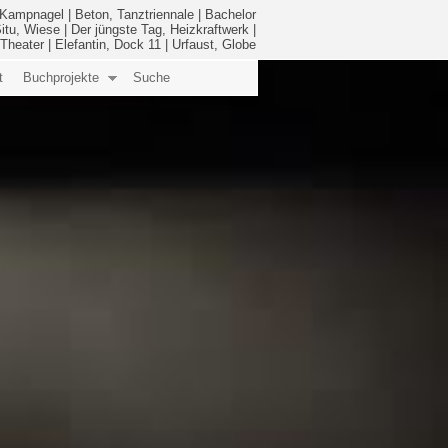
l, Kampnagel
|
Beton, Tanztriennale
|
Bachelor
itu, Wiese
|
Der jüngste Tag, Heizkraftwerk
|
 Theater
|
Elefantin, Dock 11
|
Urfaust, Globe
t
Buchprojekte
Suche