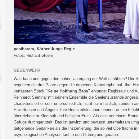
postharam, Körber Junge Regie
Fotos: Richard Stoehr
GEGENWEHR
Was kann uns gegen den nahen Untergang der Welt schützen? Der Rüc
begehren die drei Paare gegen die drohende Katastrophe auf. Ihre Hoch
verfassten Stück
"Keine Hoffnung Baby"
erkundet Regisseur und A
Reinhardt Seminar
mit seinem Ensemble die Seelenzustände angesicht
charakterisiert er sehr unterschiedlich, nicht nur inhaltlich, sondern a
Erwartungen und Ängste. Ihre Hochzeitslocation erinnert an ein Flücht
übertriebenem Klamauk und heiligem Ernst. Als eine vor einem Brands
Gefüge durchgerüttelt. Das ist gewitzt und bewusst unterhaltsam umg
tiefgehende Gedanken als die Inszenierung, die so viel Oberfläche in k
psychologischen Analysen fast in den Hintergrund geraten.