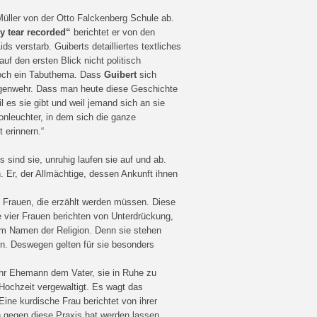
 Müller von der Otto Falckenberg Schule ab.
ry tear recorded“
berichtet er von den
ds verstarb. Guiberts detailliertes textliches
f den ersten Blick nicht politisch
noch ein Tabuthema. Dass
Guibert
sich
Gegenwehr. Dass man heute diese Geschichte
 es sie gibt und weil jemand sich an sie
nleuchter, in dem sich die ganze
 erinnern.“
sind sie, unruhig laufen sie auf und ab.
. Er, der Allmächtige, dessen Ankunft ihnen
Frauen, die erzählt werden müssen. Diese
ie vier Frauen berichten von Unterdrückung,
im Namen der Religion. Denn sie stehen
in. Deswegen gelten für sie besonders
 ihr Ehemann dem Vater, sie in Ruhe zu
 Hochzeit vergewaltigt. Es wagt das
ine kurdische Frau berichtet von ihrer
n gegen diese Praxis hat werden lassen.