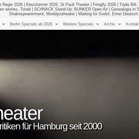
e Regie 2026
|
Kiezstürmer 2026, St Pauli Theater
|
Fringify 2026
|
Triple Bil
en wishes, Tonali
|
SCHNACK Stand-Up: BUNKER Open Air
|
Genealogia in S
Shakespeareriment, Monbijoutheater
|
Waiting for Godot, Ernst Deutsch
Berlin Specials ab 2026
Weitere Specials
Archiv
Kontak
eater
 Kritiken für Hamburg seit 2000