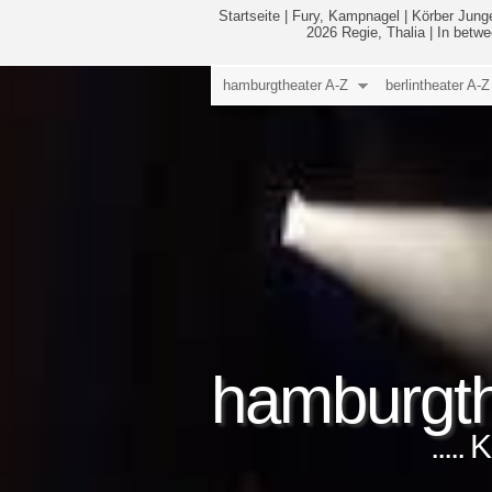
Startseite
|
Fury, Kampnagel
|
Körber Jung
2026 Regie, Thalia
|
In betwe
hamburgtheater A-Z
berlintheater A-Z
hamburgth
.....