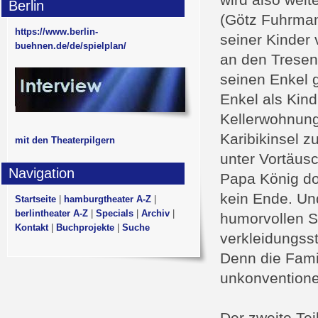
wird also weit
Berlin
(Götz Fuhrmann
https://www.berlin-
seiner Kinder 
buehnen.de/de/spielplan/
an den Tresen
seinen Enkel g
Enkel als Kind
Kellerwohnung 
Karibikinsel z
mit den Theaterpilgern
unter Vortäus
Navigation
Papa König do
kein Ende. Un
Startseite
|
hamburgtheater A-Z
|
berlintheater A-Z
|
Specials
|
Archiv
|
humorvollen S
Kontakt
|
Buchprojekte
|
Suche
verkleidungss
Denn die Fami
unkonventionel