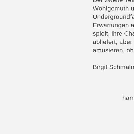
Der zweite Tei
Wohlgemuth u
Undergroundfam
Erwartungen an
spielt, ihre C
abliefert, abe
amüsieren, oh
Birgit Schmal
ham