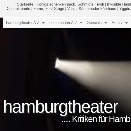
Startseite
|
Königs schenken nach, Schmidts Tivoli
|
Invisible Hand
Centralkomite
|
Fame, First Stage
|
Vanja, Winterhuder Fährhaus
|
Yggdra
hamburgtheater A-Z
berlintheater A-Z
Specials
Archiv
hamburgtheater
..... Kritiken für Ham