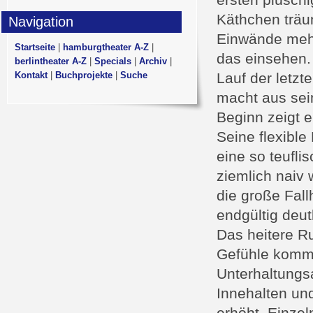
ersten plüsch
Käthchen träu
Navigation
Einwände mehr
Startseite
|
hamburgtheater A-Z
|
das einsehen.
berlintheater A-Z
|
Specials
|
Archiv
|
Kontakt
|
Buchprojekte
|
Suche
Lauf der letzt
macht aus sei
Beginn zeigt e
Seine flexibl
eine so teufl
ziemlich naiv 
die große Fall
endgültig deut
Das heitere R
Gefühle komme
Unterhaltungs
Innehalten un