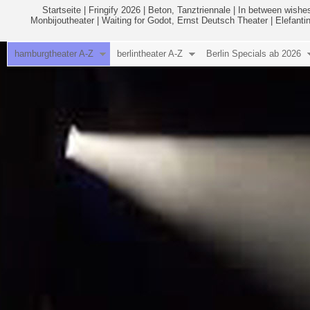
Startseite
|
Fringify 2026
|
Beton, Tanztriennale
|
In between wishes
Monbijoutheater
|
Waiting for Godot, Ernst Deutsch Theater
|
Elefanti
hamburgtheater A-Z
berlintheater A-Z
Berlin Specials ab 2026