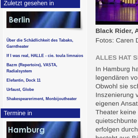
Zuletzt gesehen in
Black Rider, 
Fotos: Caren 
Über die Schädlichkeit des Tabaks,
Garntheater
If I was real, HALLE - cie. toula limnaios
ALLES HAT S
Bazm (Repertoire), VASTA,
In Hamburg ha
Radialsystem
legendären vo
Elefantin, Dock 11
Obwohl sie sch
Urfaust, Globe
Inszenierung v
Shakespeareriment, Monbijoutheater
eigenen Ansatz
Theater keine
Termine in
quietschbunte
erfolgen durc