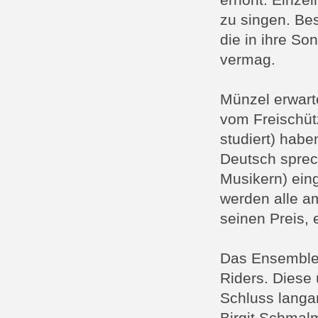
erhöht. Einze
zu singen. Bes
die in ihre So
vermag.
Münzel erwart
vom Freischüt
studiert) habe
Deutsch sprech
Musikern) ein
werden alle a
seinen Preis, 
Das Ensemble 
Riders. Diese 
Schluss langa