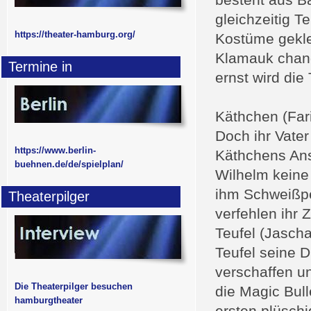
besteht aus B
gleichzeitig Te
https://theater-hamburg.org/
Kostüme geklei
Klamauk chang
Termine in
ernst wird di
Käthchen (Fari
Doch ihr Vater
https://www.berlin-
Käthchens Ansa
buehnen.de/de/spielplan/
Wilhelm keine 
ihm Schweißpe
Theaterpilger
verfehlen ihr
Teufel (Jascha
Teufel seine D
verschaffen un
Die Theaterpilger besuchen
die Magic Bull
hamburgtheater