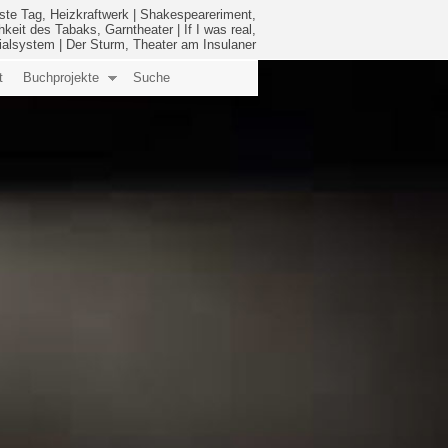
ste Tag, Heizkraftwerk
|
Shakespeareriment,
hkeit des Tabaks, Garntheater
|
If I was real,
ialsystem
|
Der Sturm, Theater am Insulaner
t
Buchprojekte
Suche