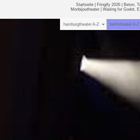
Startseite
|
Fringify 2026
|
Beton, T
Monbijoutheater
|
Waiting for Godot, 
hamburgtheater A-Z
berlintheater A-Z