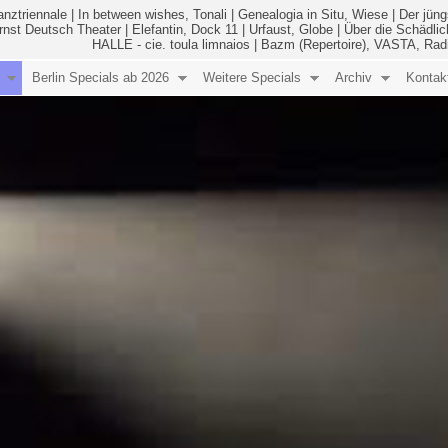
anztriennale
|
In between wishes, Tonali
|
Genealogia in Situ, Wiese
|
Der jüng
Ernst Deutsch Theater
|
Elefantin, Dock 11
|
Urfaust, Globe
|
Über die Schädlic
HALLE - cie. toula limnaios
|
Bazm (Repertoire), VASTA, Rad
Berlin Specials ab 2026
Weitere Specials
Archiv
Kontak