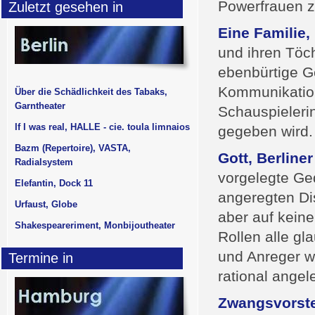
Powerfrauen z
Zuletzt gesehen in
Eine Familie,
und ihren Töcht
ebenbürtige G
Kommunikation
Über die Schädlichkeit des Tabaks,
Garntheater
Schauspieleri
If I was real, HALLE - cie. toula limnaios
gegeben wird.
Bazm (Repertoire), VASTA,
Gott, Berline
Radialsystem
vorgelegte Ge
Elefantin, Dock 11
angeregten Di
Urfaust, Globe
aber auf keine
Shakespeareriment, Monbijoutheater
Rollen alle gl
und Anreger wu
Termine in
rational angel
Zwangsvorste