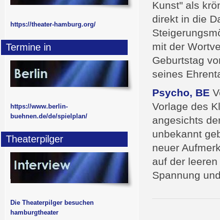
Kunst" als kr
direkt in die 
https://theater-hamburg.org/
Steigerungsmö
mit der Wortve
Termine in
Geburtstag vo
seines Ehrent
Psycho, BE
Vo
Vorlage des Kl
https://www.berlin-
buehnen.de/de/spielplan/
angesichts der
unbekannt gebl
Theaterpilger
neuer Aufmerk
auf der leeren
Spannung und 
Die Theaterpilger besuchen
hamburgtheater