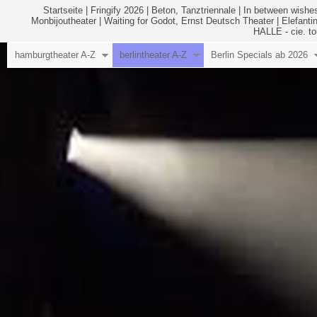
Startseite
|
Fringify 2026
|
Beton, Tanztriennale
|
In between wishes
Monbijoutheater
|
Waiting for Godot, Ernst Deutsch Theater
|
Elefanti
HALLE - cie. to
hamburgtheater A-Z
berlintheater A-Z
Berlin Specials ab 2026