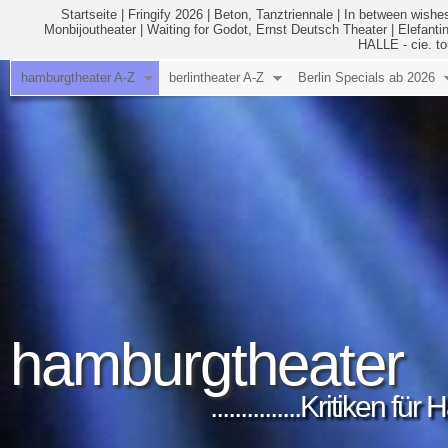
Startseite
|
Fringify 2026
|
Beton, Tanztriennale
|
In between wishes
Monbijoutheater
|
Waiting for Godot, Ernst Deutsch Theater
|
Elefanti
HALLE - cie. to
hamburgtheater A-Z
berlintheater A-Z
Berlin Specials ab 2026
hamburgtheater
...............Kritiken 