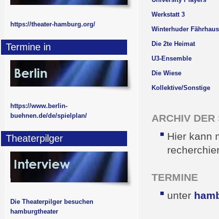
Werkstatt 3
https://theater-hamburg.org/
Winterhuder Fährhaus,
Die 2te Heimat
Termine in
U3-Ensemble
Die Wiese
Kollektive/Sonstige
https://www.berlin-
buehnen.de/de/spielplan/
ARCHIV DER S
Hier kann
Theaterpilger
recherchie
TERMINE
unter
hamb
Die Theaterpilger besuchen
hamburgtheater