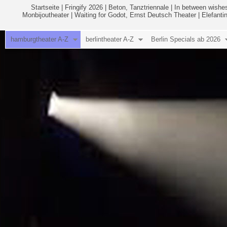
Startseite
|
Fringify 2026
|
Beton, Tanztriennale
|
In between wishes
Monbijoutheater
|
Waiting for Godot, Ernst Deutsch Theater
|
Elefanti
hamburgtheater A-Z
berlintheater A-Z
Berlin Specials ab 2026