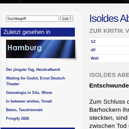
Isoldes A
ZUR KRITIK 
Zuletzt gesehen in
SZ
dlf
Welt
Der jüngste Tag, Heizkraftwerk
ISOLDES AB
Waiting for Godot, Ernst Deutsch
Theater
Entschwunde
Genealogia in Situ, Wiese
Zum Schluss d
In between wishes, Tonali
Barhockern ih
Beton, Tanztriennale
steckten, sin
Fringify 2026
zwischen Tod u