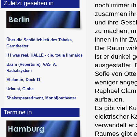
Zuletzt gesehen in
noch immer ih
zusammen ihre
und ihre Gesc
zu machen, mus
ihnen in ihr Z
Über die Schädlichkeit des Tabaks,
Garntheater
Der Raum wirk
If I was real, HALLE - cie. toula limnaios
ist er dunkel 
ausgestattet. 
Bazm (Repertoire), VASTA,
Radialsystem
Sofie von Otte
Elefantin, Dock 11
weniger angeg
Urfaust, Globe
Raphael Clamer
Shakespeareriment, Monbijoutheater
aufbauen.
Es gibt viel 
Termine in
elektrischer K
verwandelt er 
Raumes gibt e