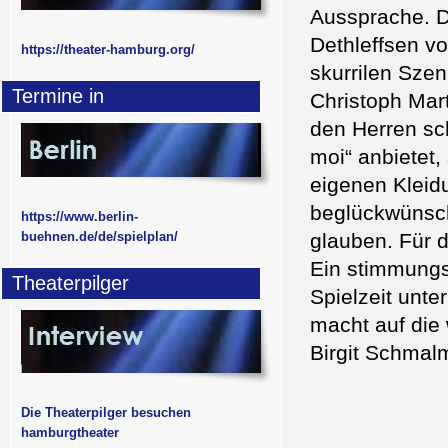
Aussprache. D
Dethleffsen vo
https://theater-hamburg.org/
skurrilen Sze
Termine in
Christoph Mart
den Herren sc
moi“ anbietet,
eigenen Kleidu
beglückwünsch
https://www.berlin-
buehnen.de/de/spielplan/
glauben. Für 
Ein stimmungsv
Theaterpilger
Spielzeit unte
macht auf die
Birgit Schmal
Die Theaterpilger besuchen
hamburgtheater