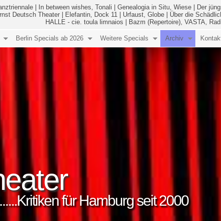
anztriennale
|
In between wishes, Tonali
|
Genealogia in Situ, Wiese
|
Der jüng
Ernst Deutsch Theater
|
Elefantin, Dock 11
|
Urfaust, Globe
|
Über die Schädlic
HALLE - cie. toula limnaios
|
Bazm (Repertoire), VASTA, Rad
Berlin Specials ab 2026
Weitere Specials
Archiv
Kontak
eater
..........Kritiken für Hamburg seit 2000