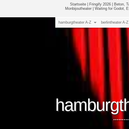
Startseite
|
Fringify 2026
|
Beton, T
Monbijoutheater
|
Waiting for Godot, 
hamburgtheater A-Z
berlintheater A-Z
hamburgth
.....