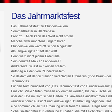
Das Jahrmarktsfest
Das Jahrmarktsfest zu Plundersweilern
Sommertheater in Blankenese
Provinz... Mich kann das Wort nicht stören.
Manche zwar möchtens ungern hören.
Plundersweilern ward oft schon hingestellt
Als langweiligste Stadt der Welt.
Denn ward nicht jedem Erdenteile
Sein gerüttelt Maß an Langeweile?
Andrerseits, wüsst mir keinen steilern
Aufstieg als den von Plundersweilern.
So deklamiert der dichterisch veranlagten Ordinarius (Ingo Braun) der
Jahrmarktes.
Für den Aufführungsort von „Das Jahrmarktfest von Plundersweilern“ gi
Hinsicht. Viele Stufen müssen erklommen werden, bis die Zuschauer 
über der Elbe im Römischen Garten in Blankenese angekommen sind.
wunderschöner Aussicht und kurzweiliger Unterhaltung beginnen. Das T
eine sommerlich leichte Erbauung unter freiem Himmel. Regisseur Diet
Schauspieler dafür zur Verfügung zu haben, die mit Leichtigkeit und S