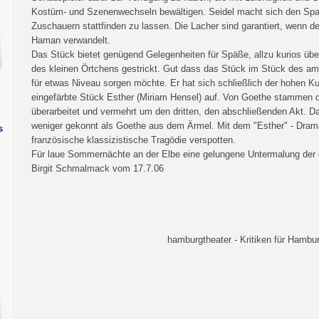
Kostüm- und Szenenwechseln bewältigen. Seidel macht sich den Spaß
Zuschauern stattfinden zu lassen. Die Lacher sind garantiert, wenn de
Haman verwandelt.
Das Stück bietet genügend Gelegenheiten für Späße, allzu kurios übe
des kleinen Örtchens gestrickt. Gut dass das Stück im Stück des ambi
für etwas Niveau sorgen möchte. Er hat sich schließlich der hohen Ku
eingefärbte Stück Esther (Miriam Hensel) auf. Von Goethe stammen d
überarbeitet und vermehrt um den dritten, den abschließenden Akt. Dab
weniger gekonnt als Goethe aus dem Ärmel. Mit dem "Esther" - Drama 
s
französische klassizistische Tragödie verspotten.
Für laue Sommernächte an der Elbe eine gelungene Untermalung der 
Birgit Schmalmack vom 17.7.06
hamburgtheater - Kritiken für Hambur