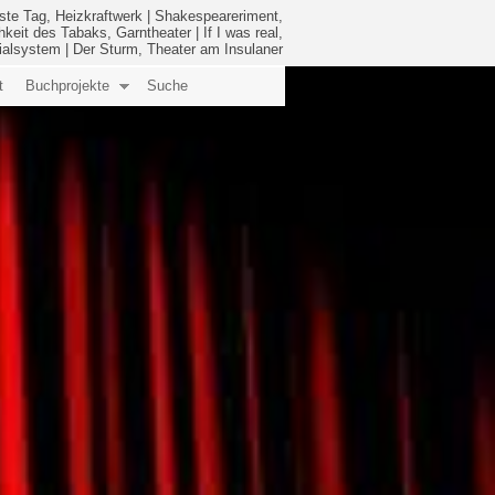
ste Tag, Heizkraftwerk
|
Shakespeareriment,
hkeit des Tabaks, Garntheater
|
If I was real,
ialsystem
|
Der Sturm, Theater am Insulaner
t
Buchprojekte
Suche