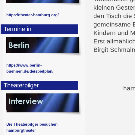
kleinen Geste
den Tisch die 
https://theater-hamburg.org/
gemeinsame Ba
Termine in
Kindern und Mu
Erst allmähli
Birgit Schmal
https://www.berlin-
buehnen.de/de/spielplan/
Theaterpilger
ham
Die Theaterpilger besuchen
hamburgtheater