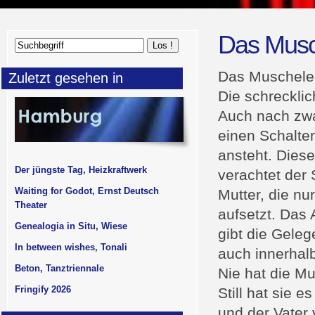
Das Musc
Das Muschele
Zuletzt gesehen in
Die schreckli
Auch nach zwa
einen Schalte
ansteht. Diese
Der jüngste Tag, Heizkraftwerk
verachtet der
Waiting for Godot, Ernst Deutsch
Mutter, die nu
Theater
aufsetzt. Das
Genealogia in Situ, Wiese
gibt die Gele
In between wishes, Tonali
auch innerhal
Beton, Tanztriennale
Nie hat die Mu
Fringify 2026
Still hat sie 
und der Vater