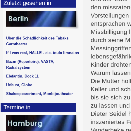
Zuletzt gesehen in
den missratene
Vorstellungen
entsprachen w
Missbilligung 
Über die Schädlichkeit des Tabaks,
durch seine M
Garntheater
Messinggriffe
If I was real, HALLE - cie. toula limnaios
lebensgefährl
Bazm (Repertoire), VASTA,
Kinder drohte
Radialsystem
Warum lassen w
Elefantin, Dock 11
Die Mutter ho
Urfaust, Globe
Keller und sc
Shakespeareriment, Monbijoutheater
bis sie sich z
zu lassen und
Termine in
Dieter Seidel 
inszeniertes 
Vanderbeke ge