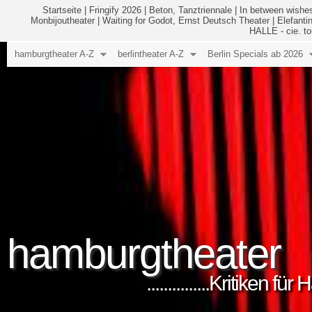
Startseite
|
Fringify 2026
|
Beton, Tanztriennale
|
In between wishes
Monbijoutheater
|
Waiting for Godot, Ernst Deutsch Theater
|
Elefanti
HALLE - cie. to
hamburgtheater A-Z
berlintheater A-Z
Berlin Specials ab 2026
hamburgtheater
...............Kritiken 