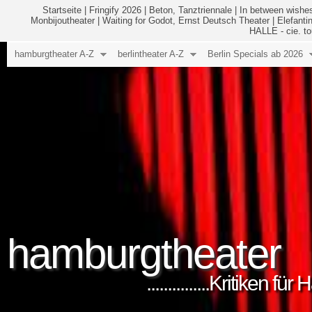
Startseite
|
Fringify 2026
|
Beton, Tanztriennale
|
In between wishes
Monbijoutheater
|
Waiting for Godot, Ernst Deutsch Theater
|
Elefanti
HALLE - cie. to
hamburgtheater A-Z
berlintheater A-Z
Berlin Specials ab 2026
hamburgtheater
...............Kritiken 