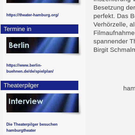
Besetzung der
perfekt. Das B
https://theater-hamburg.org/
Verhörzelle, a
Termine in
Filmaufnahmen 
spannender Th
Birgit Schmal
https://www.berlin-
buehnen.de/de/spielplan/
Theaterpilger
ham
Die Theaterpilger besuchen
hamburgtheater