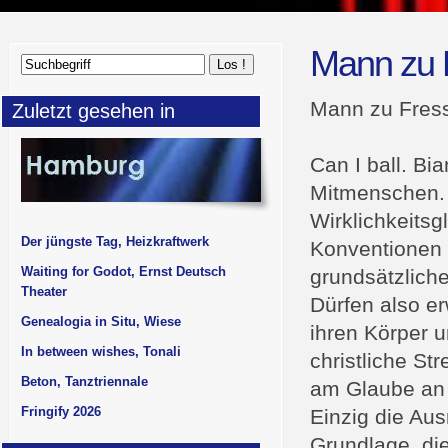
Mann zu 
Mann zu Fres
Zuletzt gesehen in
Can I ball. Bi
Mitmenschen. 
Wirklichkeitsg
Der jüngste Tag, Heizkraftwerk
Konventionen d
Waiting for Godot, Ernst Deutsch
grundsätzlich
Theater
Dürfen also e
Genealogia in Situ, Wiese
ihren Körper 
In between wishes, Tonali
christliche St
Beton, Tanztriennale
am Glaube an 
Fringify 2026
Einzig die Aus
Grundlage, di