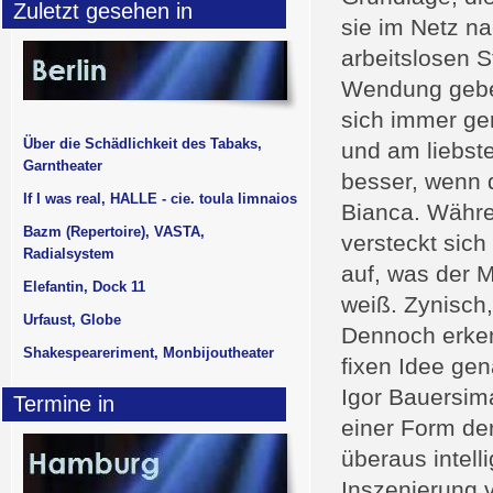
Zuletzt gesehen in
sie im Netz na
arbeitslosen 
Wendung geben
sich immer ge
Über die Schädlichkeit des Tabaks,
und am liebst
Garntheater
besser, wenn d
If I was real, HALLE - cie. toula limnaios
Bianca. Währe
Bazm (Repertoire), VASTA,
versteckt sich
Radialsystem
auf, was der 
Elefantin, Dock 11
weiß. Zynisch, 
Urfaust, Globe
Dennoch erken
Shakespeareriment, Monbijoutheater
fixen Idee gen
Igor Bauersim
Termine in
einer Form de
überaus intel
Inszenierung 