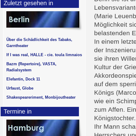
Zuletzt gesehen in
Lebensvariante
(Marie Leuenbe
Möglichkeit si
belastenden E
Über die Schädlichkeit des Tabaks,
In einem letz
Garntheater
der Inszenier
If I was real, HALLE - cie. toula limnaios
sie ihren Will
Bazm (Repertoire), VASTA,
Kultur der Gri
Radialsystem
Akkordeonspie
Elefantin, Dock 11
auf dem sperri
Urfaust, Globe
Königs (Marco 
Shakespeareriment, Monbijoutheater
wie ein Schim
zum Affen. Ein
Termine in
Königstochter.
Ihr Mann schau
Herrschers und