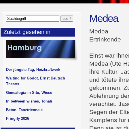
Medea
Medea
Zuletzt gesehen in
Ertrinkende
Einst war ihn
Medea (Ute Han
Der jüngste Tag, Heizkraftwerk
ihre Kultur. Ja
Waiting for Godot, Ernst Deutsch
und tötete ihre
Theater
gekommen. Zu 
Genealogia in Situ, Wiese
Ablehnung der
In between wishes, Tonali
verachtet. Jas
Beton, Tanztriennale
Segen der Elte
Fringify 2026
Kämpfens für 
Denn sie ist d