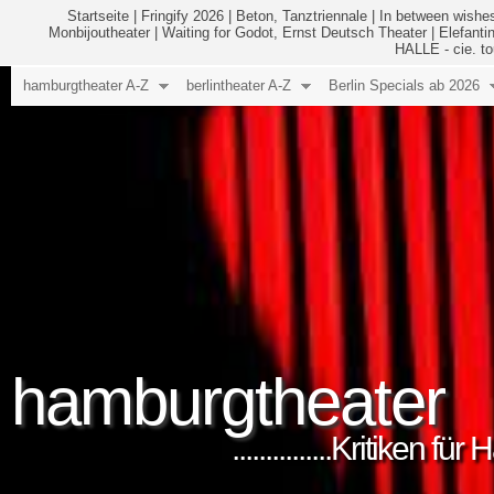
Startseite
|
Fringify 2026
|
Beton, Tanztriennale
|
In between wishes
Monbijoutheater
|
Waiting for Godot, Ernst Deutsch Theater
|
Elefanti
HALLE - cie. to
hamburgtheater A-Z
berlintheater A-Z
Berlin Specials ab 2026
hamburgtheater
...............Kritiken 