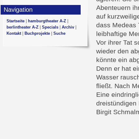
Abenteuern ihr
Navigation
auf kurzweilig
Startseite
|
hamburgtheater A-Z
|
dass Medeas T
berlintheater A-Z
|
Specials
|
Archiv
|
leibhaftige M
Kontakt
|
Buchprojekte
|
Suche
Vor ihrer Tat 
wieder den ab
könnte ein ab
Denn er hat ei
Wasser rausch
fließt. Nach M
Eine eindringl
dreistündigen 
Birgit Schmal