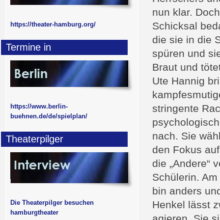
nun klar. Doch 
Schicksal beda
https://theater-hamburg.org/
die sie in die
Termine in
spüren und si
Braut und töte
Ute Hannig bri
kampfesmutige,
https://www.berlin-
stringente Ra
buehnen.de/de/spielplan/
psychologisch
nach. Sie wähl
Theaterpilger
den Fokus auf 
die „Andere“ v
Schülerin. Am 
bin anders und
Die Theaterpilger besuchen
Henkel lässt 
hamburgtheater
agieren. Sie s