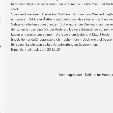
hemdsärmeliger Herrschersohn, der sich mit Schüchternheit und Bedä
stellt.
Spannend wie einen Thriller hat Matthias Hartmann am Wiener Burgt
umgesetzt. Mit klarer Ästhetik und Gefühlsanalyse hat er das Herz-
Sehgewohnheiten zugeschnitten. Schwarz ist die Drehwand auf der ei
der Einen ist das Unglück der Anderen. Es verschwindet so schnell, 
Leben untrennbar zusammen. Die Spiele um Liebe und Macht fordern 
findet, den er dafür verantwortlich machen kann. Doch wie viel besse
für seine Handlungen selbst Verantwortung zu übernehmen.
s
Birgit Schmalmack vom 20.10.10
hamburgtheater - Kritiken für Hambur