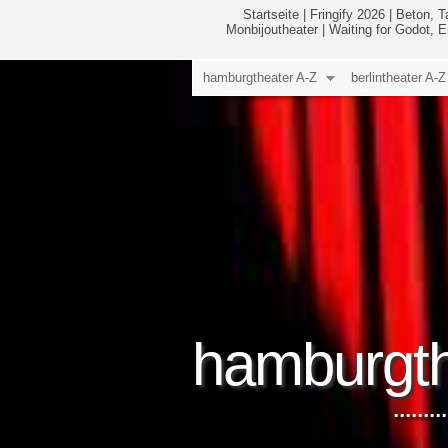
Startseite
|
Fringify 2026
|
Beton, T
Monbijoutheater
|
Waiting for Godot, 
hamburgtheater A-Z
berlintheater A-Z
hamburgth
.....