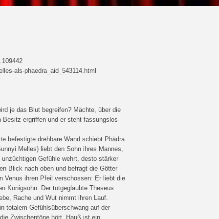
1.109442
melles-als-phaedra_aid_543114.html
l
rd je das Blut begreifen? Mächte, über die
 Besitz ergriffen und er steht fassungslos
tte befestigte drehbare Wand schiebt Phädra
(Sunnyi Melles) liebt den Sohn ihres Mannes,
e unzüchtigen Gefühle wehrt, desto stärker
n Blick nach oben und befragt die Götter
 Venus ihren Pfeil verschossen: Er liebt die
nen Königsohn. Der totgeglaubte Theseus
Liebe, Rache und Wut nimmt ihren Lauf.
 in totalem Gefühlsüberschwang auf der
die Zwischentöne hört. Hauß ist ein