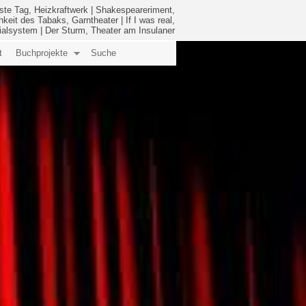
ste Tag, Heizkraftwerk
|
Shakespeareriment,
hkeit des Tabaks, Garntheater
|
If I was real,
ialsystem
|
Der Sturm, Theater am Insulaner
t
Buchprojekte
Suche