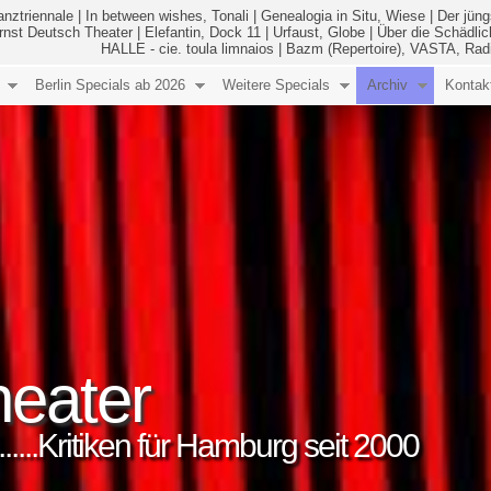
anztriennale
|
In between wishes, Tonali
|
Genealogia in Situ, Wiese
|
Der jüng
Ernst Deutsch Theater
|
Elefantin, Dock 11
|
Urfaust, Globe
|
Über die Schädlic
HALLE - cie. toula limnaios
|
Bazm (Repertoire), VASTA, Rad
Berlin Specials ab 2026
Weitere Specials
Archiv
Kontak
eater
..........Kritiken für Hamburg seit 2000