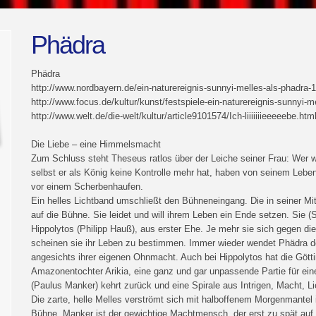
Phädra
Phädra
http://www.nordbayern.de/ein-naturereignis-sunnyi-melles-als-phadra-
http://www.focus.de/kultur/kunst/festspiele-ein-naturereignis-sunnyi-
http://www.welt.de/die-welt/kultur/article9101574/Ich-liiiiiiieeeeebe.htm
Die Liebe – eine Himmelsmacht
Zum Schluss steht Theseus ratlos über der Leiche seiner Frau: Wer wi
selbst er als König keine Kontrolle mehr hat, haben von seinem Leben
vor einem Scherbenhaufen.
Ein helles Lichtband umschließt den Bühneneingang. Die in seiner Mi
auf die Bühne. Sie leidet und will ihrem Leben ein Ende setzen. Sie 
Hippolytos (Philipp Hauß), aus erster Ehe. Je mehr sie sich gegen di
scheinen sie ihr Leben zu bestimmen. Immer wieder wendet Phädra de
angesichts ihrer eigenen Ohnmacht. Auch bei Hippolytos hat die Göttin
Amazonentochter Arikia, eine ganz und gar unpassende Partie für ei
(Paulus Manker) kehrt zurück und eine Spirale aus Intrigen, Macht, 
Die zarte, helle Melles verströmt sich mit halboffenem Morgenmantel
Bühne. Manker ist der gewichtige Machtmensch, der erst zu spät auf 