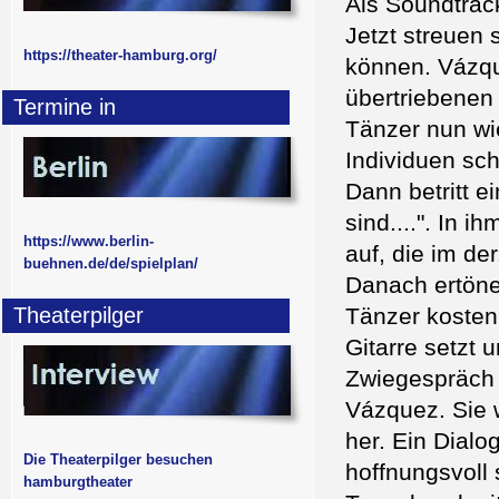
Als Soundtrac
Jetzt streuen 
https://theater-hamburg.org/
können. Vázque
übertriebenen
Termine in
Tänzer nun wi
Individuen sch
Dann betritt e
sind....". In 
https://www.berlin-
auf, die im d
buehnen.de/de/spielplan/
Danach ertöne
Theaterpilger
Tänzer kosten 
Gitarre setzt 
Zwiegespräch
Vázquez. Sie w
her. Ein Dialo
Die Theaterpilger besuchen
hoffnungsvoll 
hamburgtheater