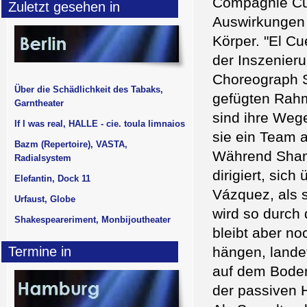
Compagnie Cua
Zuletzt gesehen in
Auswirkungen e
Körper. "El Cu
der Inszenier
Choreograph
Über die Schädlichkeit des Tabaks,
gefügten Rahm
Garntheater
sind ihre Weg
If I was real, HALLE - cie. toula limnaios
sie ein Team 
Bazm (Repertoire), VASTA,
Während Shant
Radialsystem
dirigiert, sich
Elefantin, Dock 11
Vázquez, als s
Urfaust, Globe
wird so durch d
Shakespeareriment, Monbijoutheater
bleibt aber no
Termine in
hängen, lande
auf dem Boden 
der passiven 