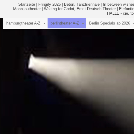
Startseite
|
Fringify 2026
|
Beton, Tanztriennale
|
In between wishes
Monbijoutheater
|
Waiting for Godot, Ernst Deutsch Theater
|
Elefanti
HALLE - cie. to
hamburgtheater A-Z
berlintheater A-Z
Berlin Specials ab 2026