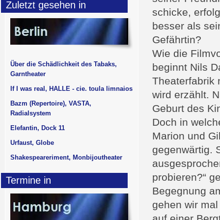
Zuletzt gesehen in
schicke, erfo
besser als sei
Gefährtin?
Wie die Filmv
Über die Schädlichkeit des Tabaks,
beginnt Nils D
Garntheater
Theaterfabrik
If I was real, HALLE - cie. toula limnaios
wird erzählt.
Bazm (Repertoire), VASTA,
Geburt des Kin
Radialsystem
Doch in welch
Elefantin, Dock 11
Marion und Gil
Urfaust, Globe
gegenwärtig. S
Shakespeareriment, Monbijoutheater
ausgesprochen
probieren?“ g
Termine in
Begegnung am 
gehen wir mal
auf einer Berg