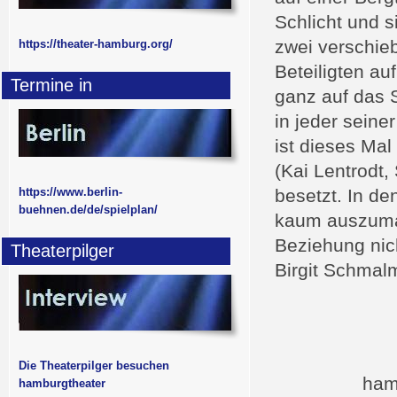
Schlicht und s
zwei verschieb
https://theater-hamburg.org/
Beteiligten au
Termine in
ganz auf das S
in jeder seine
ist dieses Mal
(Kai Lentrodt,
https://www.berlin-
besetzt. In de
buehnen.de/de/spielplan/
kaum auszumach
Beziehung nic
Theaterpilger
Birgit Schmal
Die Theaterpilger besuchen
ham
hamburgtheater