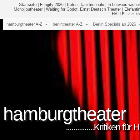
Startseite
|
Fringify 2026
|
Beton, Tanztriennale
|
In between wishes
Monbijoutheater
|
Waiting for Godot, Ernst Deutsch Theater
|
Elefanti
HALLE - cie. to
hamburgtheater A-Z
berlintheater A-Z
Berlin Specials ab 2026
hamburgtheater
...............Kritiken 