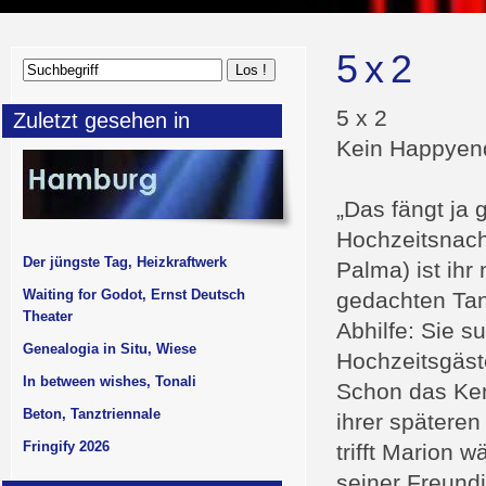
5 x 2
5 x 2
Zuletzt gesehen in
Kein Happyen
„Das fängt ja 
Hochzeitsnach
Der jüngste Tag, Heizkraftwerk
Palma) ist ihr
Waiting for Godot, Ernst Deutsch
gedachten Tan
Theater
Abhilfe: Sie s
Genealogia in Situ, Wiese
Hochzeitsgäste
In between wishes, Tonali
Schon das Ken
Beton, Tanztriennale
ihrer spätere
Fringify 2026
trifft Marion 
seiner Freundi