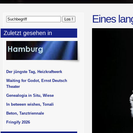
Eines lan
Zuletzt gesehen in
Der jüngste Tag, Heizkraftwerk
Waiting for Godot, Ernst Deutsch
Theater
Genealogia in Situ, Wiese
In between wishes, Tonali
Beton, Tanztriennale
Fringify 2026