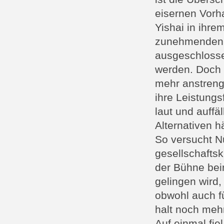
eisernen Vorh
Yishai in ihre
zunehmenden 
ausgeschlosse
werden. Doch 
mehr anstreng
ihre Leistungs
laut und auffä
Alternativen h
So versucht N
gesellschaftsk
der Bühne bei
gelingen wird,
obwohl auch fü
halt noch meh
Auf einmal fie