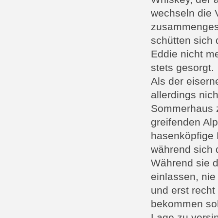
wechseln die 
zusammengesetz
schütten sich
Eddie nicht me
stets gesorgt.
Als der eisern
allerdings nic
Sommerhaus zu
greifenden Al
hasenköpfige 
während sich 
Während sie da
einlassen, nie
und erst recht
bekommen soll
Lage zu versin