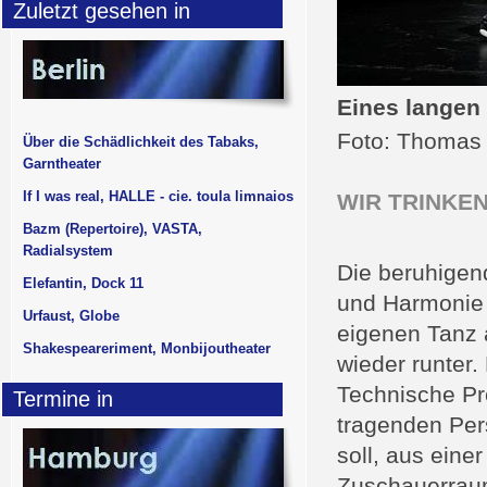
Zuletzt gesehen in
Eines langen 
Foto: Thomas 
Über die Schädlichkeit des Tabaks,
Garntheater
If I was real, HALLE - cie. toula limnaios
WIR TRINKE
Bazm (Repertoire), VASTA,
Radialsystem
Die beruhigen
Elefantin, Dock 11
und Harmonie 
Urfaust, Globe
eigenen Tanz a
Shakespeareriment, Monbijoutheater
wieder runter. 
Technische Pr
Termine in
tragenden Per
soll, aus eine
Zuschauerraum