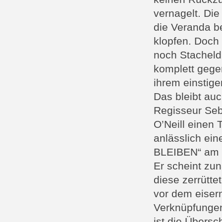
vernagelt. Die
die Veranda b
klopfen. Doch
noch Stacheldr
komplett gege
ihrem einstig
Das bleibt au
Regisseur Seb
O’Neill einen 
anlässlich ei
BLEIBEN“ am 2
Er scheint zu
diese zerrütte
vor dem eiser
Verknüpfungen
ist die Übersc