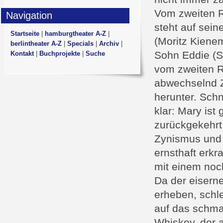
Vom zweiten Ra
Navigation
steht auf sein
Startseite
|
hamburgtheater A-Z
|
(Moritz Kiene
berlintheater A-Z
|
Specials
|
Archiv
|
Sohn Eddie (S
Kontakt
|
Buchprojekte
|
Suche
vom zweiten R
abwechselnd Z
herunter. Schn
klar: Mary is
zurückgekehrt,
Zynismus und 
ernsthaft erk
mit einem noc
Da der eiserne
erheben, schle
auf das schma
Whiskey, der 