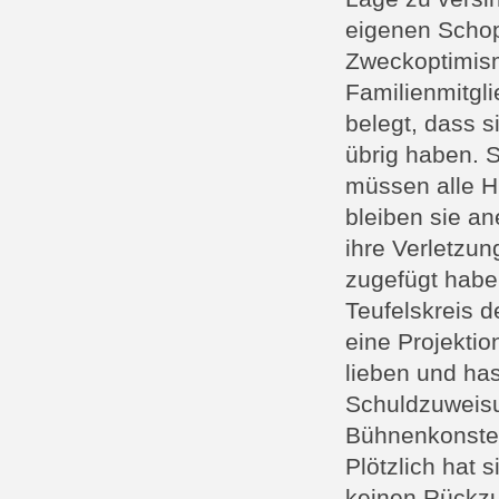
eigenen Schop
Zweckoptimismu
Familienmitgli
belegt, dass s
übrig haben. Sc
müssen alle H
bleiben sie an
ihre Verletzun
zugefügt habe
Teufelskreis d
eine Projektio
lieben und ha
Schuldzuweisu
Bühnenkonstel
Plötzlich hat 
keinen Rückzu