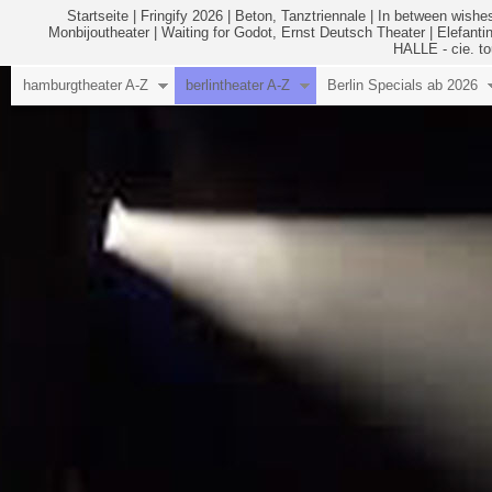
Startseite
|
Fringify 2026
|
Beton, Tanztriennale
|
In between wishes
Monbijoutheater
|
Waiting for Godot, Ernst Deutsch Theater
|
Elefanti
HALLE - cie. to
hamburgtheater A-Z
berlintheater A-Z
Berlin Specials ab 2026