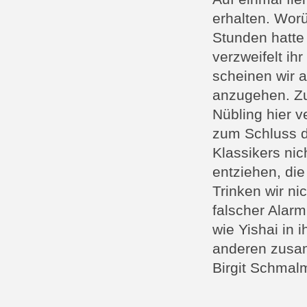
erhalten. Wor
Stunden hatte
verzweifelt ih
scheinen wir 
anzugehen. Zu
Nübling hier 
zum Schluss d
Klassikers ni
entziehen, die
Trinken wir ni
falscher Alar
wie Yishai in 
anderen zus
Birgit Schmal