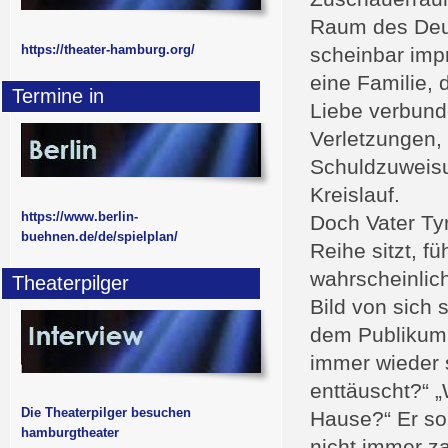
Raum des Deut
https://theater-hamburg.org/
scheinbar impr
eine Familie, 
Termine in
Liebe verbund
Verletzungen,
Schuldzuweisu
Kreislauf.
https://www.berlin-
Doch Vater Tyr
buehnen.de/de/spielplan/
Reihe sitzt, fü
wahrscheinlic
Theaterpilger
Bild von sich 
dem Publikum 
immer wieder 
enttäuscht?“
Die Theaterpilger besuchen
Hause?“ Er so
hamburgtheater
nicht immer zah