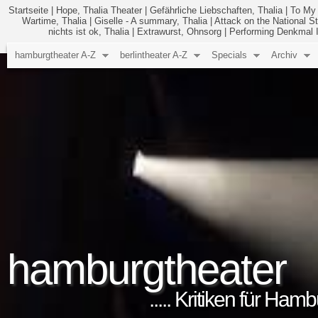
Startseite
|
Hope, Thalia Theater
|
Gefährliche Liebschaften, Thalia
|
To My 
Wartime, Thalia
|
Giselle - A summary, Thalia
|
Attack on the National St
nichts ist ok, Thalia
|
Extrawurst, Ohnsorg
|
Performing Denkmal II
hamburgtheater A-Z
berlintheater A-Z
Specials
Archiv
hamburgtheater
..... Kritiken für Ham