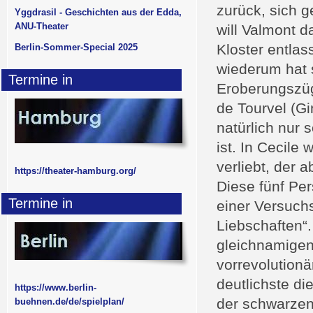
zurück, sich 
Yggdrasil - Geschichten aus der Edda,
ANU-Theater
will Valmont d
Kloster entlas
Berlin-Sommer-Special 2025
wiederum hat s
Termine in
Eroberungszüg
de Tourvel (Gi
natürlich nur 
ist. In Cecile
verliebt, der 
https://theater-hamburg.org/
Diese fünf Pe
Termine in
einer Versuch
Liebschaften“
gleichnamigen
vorrevolutionä
deutlichste d
https://www.berlin-
der schwarzen
buehnen.de/de/spielplan/