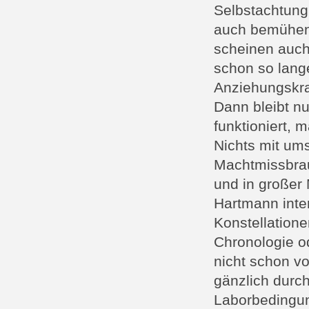
Selbstachtung
auch bemühen,
scheinen auch
schon so lange
Anziehungskra
Dann bleibt n
funktioniert,
Nichts mit ums
Machtmissbrau
und in großer
Hartmann inter
Konstellation
Chronologie o
nicht schon v
gänzlich durc
Laborbedingun