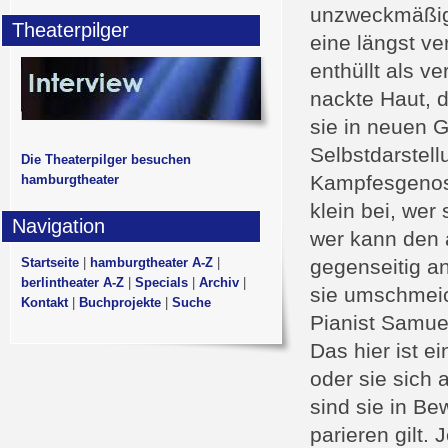
unzweckmäßige
Theaterpilger
eine längst v
enthüllt als v
nackte Haut, d
sie in neuen 
Selbstdarstel
Die Theaterpilger besuchen
Kampfesgenoss
hamburgtheater
klein bei, wer
Navigation
wer kann den 
Startseite
|
hamburgtheater A-Z
|
gegenseitig an
berlintheater A-Z
|
Specials
|
Archiv
|
sie umschmeich
Kontakt
|
Buchprojekte
|
Suche
Pianist Samuel
Das hier ist e
oder sie sich 
sind sie in B
parieren gilt.