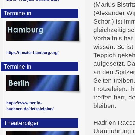
(Marius Bistri
(Alexander Wi
Termine in
Schori) ist im
gleichzeitig 
Verhältnis hat
wissen. So ist
https://theater-hamburg.org/
Teppich gekehr
aufgesetzt. D
Termine in
an den Spitze
Seiten treiben
Frotzeleien. I
treffen hart, 
https://www.berlin-
bleiben.
buehnen.de/de/spielplan/
Hadrien Racca
Theaterpilger
Uraufführung 