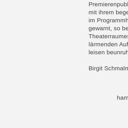
Premierenpubl
mit ihrem beg
im Programmhe
gewarnt, so b
Theaterraumes
lärmenden Auf
leisen beunruh
Birgit Schmal
ham