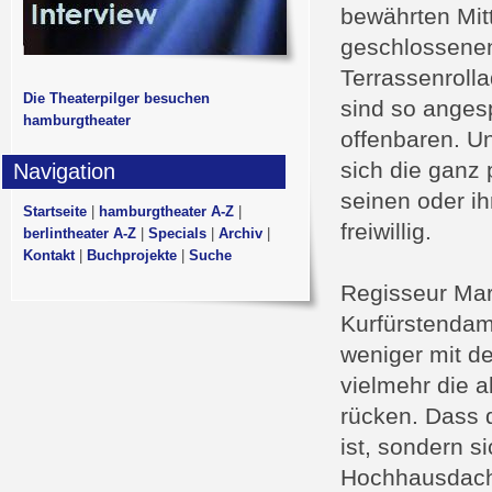
bewährten Mitt
geschlossene
Terrassenrolla
Die Theaterpilger besuchen
sind so anges
hamburgtheater
offenbaren. U
sich die ganz
Navigation
seinen oder i
Startseite
|
hamburgtheater A-Z
|
freiwillig.
berlintheater A-Z
|
Specials
|
Archiv
|
Kontakt
|
Buchprojekte
|
Suche
Regisseur Mart
Kurfürstendam
weniger mit d
vielmehr die 
rücken. Dass 
ist, sondern s
Hochhausdach 