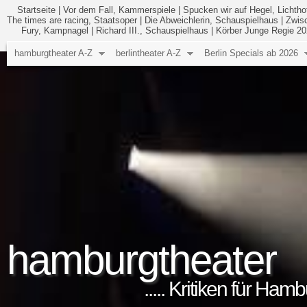
Startseite
|
Vor dem Fall, Kammerspiele
|
Spucken wir auf Hegel, Lichtho
The times are racing, Staatsoper
|
Die Abweichlerin, Schauspielhaus
|
Zwisc
Fury, Kampnagel
|
Richard III., Schauspielhaus
|
Körber Junge Regie 2
hamburgtheater A-Z
berlintheater A-Z
Berlin Specials ab 2026
hamburgtheater
..... Kritiken für Ham