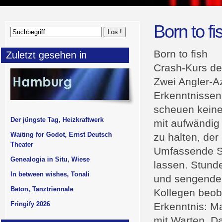
Born to fi
Born to fish
Zuletzt gesehen in
Crash-Kurs de
Zwei Angler-Az
Erkenntnissen 
scheuen keine
Der jüngste Tag, Heizkraftwerk
mit aufwändig 
Waiting for Godot, Ernst Deutsch
zu halten, de
Theater
Umfassende St
Genealogia in Situ, Wiese
lassen. Stund
In between wishes, Tonali
und sengender
Beton, Tanztriennale
Kollegen beob
Fringify 2026
Erkenntnis: Ma
mit Warten. Da