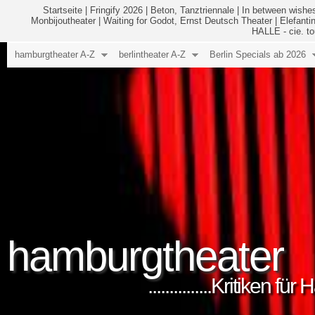
Startseite
|
Fringify 2026
|
Beton, Tanztriennale
|
In between wishes
Monbijoutheater
|
Waiting for Godot, Ernst Deutsch Theater
|
Elefanti
HALLE - cie. to
hamburgtheater A-Z
berlintheater A-Z
Berlin Specials ab 2026
hamburgtheater
...............Kritiken 