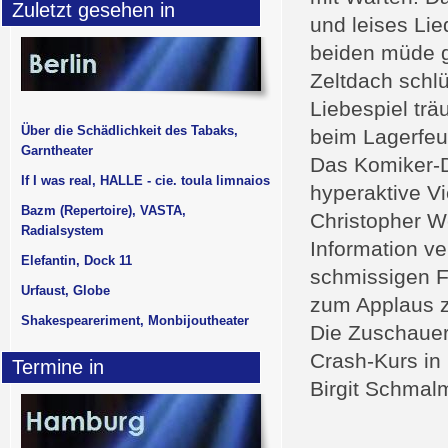
Zuletzt gesehen in
und leises Lie
beiden müde ge
Zeltdach schl
Liebespiel tr
Über die Schädlichkeit des Tabaks,
beim Lagerfeu
Garntheater
Das Komiker-Du
If I was real, HALLE - cie. toula limnaios
hyperaktive V
Bazm (Repertoire), VASTA,
Christopher W
Radialsystem
Information v
Elefantin, Dock 11
schmissigen F
Urfaust, Globe
zum Applaus z
Shakespeareriment, Monbijoutheater
Die Zuschauer 
Crash-Kurs in
Termine in
Birgit Schmal