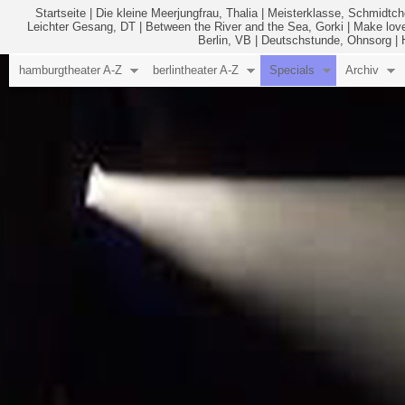
Startseite
|
Die kleine Meerjungfrau, Thalia
|
Meisterklasse, Schmidtc
Leichter Gesang, DT
|
Between the River and the Sea, Gorki
|
Make love
Berlin, VB
|
Deutschstunde, Ohnsorg
|
hamburgtheater A-Z
berlintheater A-Z
Specials
Archiv