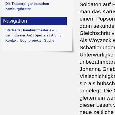
Soldaten auf H
Die Theaterpilger besuchen
hamburgtheater
man das Karus
einem Popson
Navigation
dann sekunden
Startseite
|
hamburgtheater A-Z
|
Gleichschritt v
berlintheater A-Z
|
Specials
|
Archiv
|
Als Woyzeck w
Kontakt
|
Buchprojekte
|
Suche
Schattierungen
Unterwürfigkei
unbezähmbaren
Johanna Griebe
Vielschichtigke
sie als hübsc
angelegt. Die
gleiten ein we
dieser Lesart
neue zeitliche