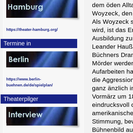
dem öden Allt
Woyzeck, den s
Als Woyzeck s
wird, ist das 
https://theater-hamburg.org/
Ausbildung zu
Termine in
Leander Haußm
Büchners Dram
Mörder werden
Aufarbeiten h
die Aggressio
https://www.berlin-
buehnen.de/de/spielplan/
ganz änzlich 
Vormärz um 18
Theaterpilger
eindrucksvoll
amerikanische
Stimmung, bewi
Bühnenbild au