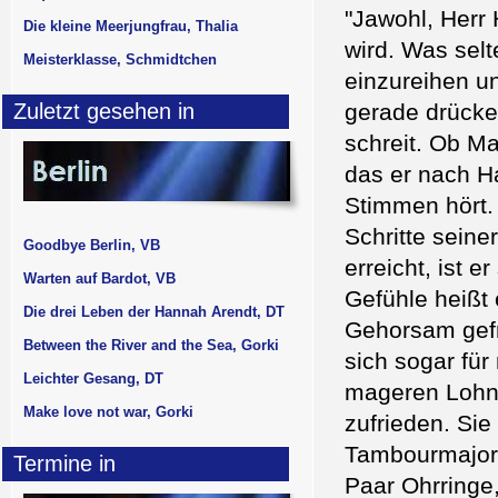
"Jawohl, Herr
Die kleine Meerjungfrau, Thalia
wird. Was selt
Meisterklasse, Schmidtchen
einzureihen u
Zuletzt gesehen in
gerade drücke
schreit. Ob Ma
das er nach Ha
Stimmen hört.
Schritte sein
Goodbye Berlin, VB
erreicht, ist 
Warten auf Bardot, VB
Gefühle heißt 
Die drei Leben der Hannah Arendt, DT
Gehorsam gefra
Between the River and the Sea, Gorki
sich sogar fü
Leichter Gesang, DT
mageren Lohn 
Make love not war, Gorki
zufrieden. Si
Tambourmajor 
Termine in
Paar Ohrringe