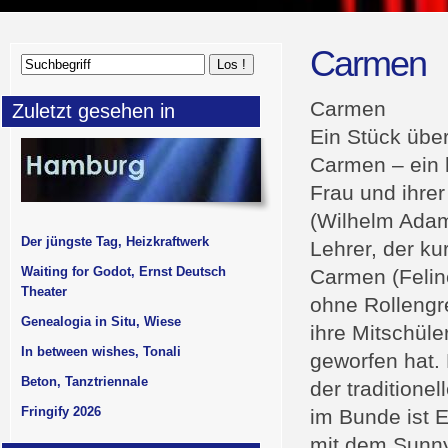
Carmen
Carmen
Zuletzt gesehen in
Ein Stück übe
Carmen – ein 
Frau und ihrer
(Wilhelm Adam
Der jüngste Tag, Heizkraftwerk
Lehrer, der ku
Waiting for Godot, Ernst Deutsch
Carmen (Feline
Theater
ohne Rollengr
Genealogia in Situ, Wiese
ihre Mitschüle
In between wishes, Tonali
geworfen hat.
Beton, Tanztriennale
der traditione
Fringify 2026
im Bunde ist E
mit dem Sunny