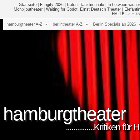
Startseite
|
Fringify 2026
|
Beton, Tanztriennale
|
In between wishes
Monbijoutheater
|
Waiting for Godot, Ernst Deutsch Theater
|
Elefanti
HALLE - cie. to
hamburgtheater A-Z
berlintheater A-Z
Berlin Specials ab 2026
hamburgtheater
...............Kritiken 