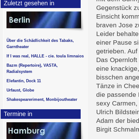
Zuletzt gesehen in
Gegenstück zu
Einsicht kommt
braven Jose z
Leider behalte
Über die Schädlichkeit des Tabaks,
einer Pause si
Garntheater
getrieben. Auf
If I was real, HALLE - cie. toula limnaios
Das Opernloft 
Bazm (Repertoire), VASTA,
eine knackige
Radialsystem
bisschen ange
Elefantin, Dock 11
Tänze in Cheer
Urfaust, Globe
die passende 
Shakespeareriment, Monbijoutheater
sexy Carmen, 
Ulrich Bildste
Termine in
Adam der bied
Birgit Schmal