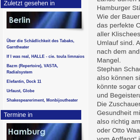
Zuletzt gesehen in
Hamburger Stä
Wie der Bauer
das perfekte C
aller Klischee
Über die Schädlichkeit des Tabaks,
Umlauf sind. A
Garntheater
nach dem ande
If I was real, HALLE - cie. toula limnaios
Mangel.
Bazm (Repertoire), VASTA,
Stephan Schad
Radialsystem
also können s
Elefantin, Dock 11
könnte sogar 
Urfaust, Globe
und Begeister
Shakespeareriment, Monbijoutheater
Die Zuschauer 
Gesundheit mi
Termine in
also richtig a
oder Otto Waa
vom Anffang“ 