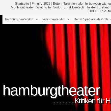
Startseite
|
Fringify 2026
|
Beton, Tanztriennale
|
In between wishes
Monbijoutheater
|
Waiting for Godot, Ernst Deutsch Theater
|
Elefanti
HALLE - cie. to
hamburgtheater A-Z
berlintheater A-Z
Berlin Specials ab 2026
hamburgtheater
...............Kritiken 