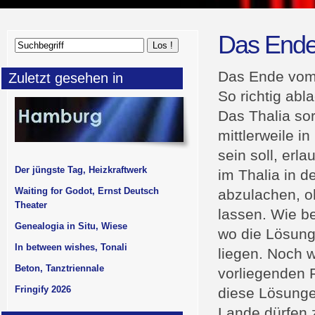
Das Ende
Das Ende vom
Zuletzt gesehen in
So richtig abl
Das Thalia so
mittlerweile 
sein soll, erl
Der jüngste Tag, Heizkraftwerk
im Thalia in d
Waiting for Godot, Ernst Deutsch
abzulachen, oh
Theater
lassen. Wie b
Genealogia in Situ, Wiese
wo die Lösung
In between wishes, Tonali
liegen. Noch w
Beton, Tanztriennale
vorliegenden F
Fringify 2026
diese Lösung
Lande dürfen 