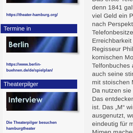
denn 1841 galt
viel Geld ein
https://theater-hamburg.org/
nach Perspekt
Termine in
Telefonbesitz
Erreichbarkeit
Regisseur Phi
komischen Mom
https://www.berlin-
Telfonbuches
buehnen.de/de/spielplan/
auch seine sti
mit stoischen
Theaterpilger
Da nutzen sie 
Das entdecken 
ist. Das „M“ w
ausgenutzt, wo
Die Theaterpilger besuchen
eindeutig für
hamburgtheater
Mimen machen