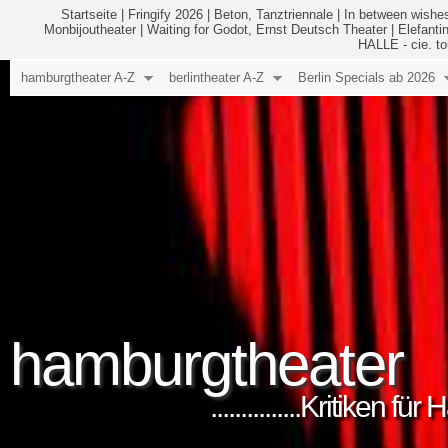
Startseite
|
Fringify 2026
|
Beton, Tanztriennale
|
In between wishes
Monbijoutheater
|
Waiting for Godot, Ernst Deutsch Theater
|
Elefanti
HALLE - cie. to
hamburgtheater A-Z
berlintheater A-Z
Berlin Specials ab 2026
hamburgtheater
...............Kritiken 