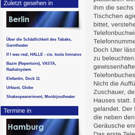
Zuletzt gesehen in
ihm die sechs 
Tischchen agi
bittet, versteh
Telefonbuchwi
Über die Schädlichkeit des Tabaks,
Telefonnummer
Garntheater
Doch Uter läss
If I was real, HALLE - cie. toula limnaios
zu beleuchten
Bazm (Repertoire), VASTA,
gewissenhafte
Radialsystem
Telefonbuches
Elefantin, Dock 11
Nicht die Auf
Urfaust, Globe
Zuschauer, de
Shakespeareriment, Monbijoutheater
Hauses statt.
gelandet. Der P
Termine in
die neben den
Geräusche enth
Das erste Tel