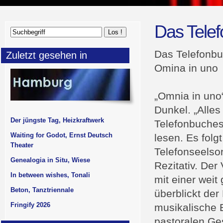
Das Tele
Das Telefonb
Zuletzt gesehen in
Omina in uno
„Omnia in uno
Dunkel. „Alle
Der jüngste Tag, Heizkraftwerk
Telefonbuches
Waiting for Godot, Ernst Deutsch
lesen. Es folg
Theater
Telefonseelsor
Genealogia in Situ, Wiese
Rezitativ. Der
In between wishes, Tonali
mit einer weit
Beton, Tanztriennale
überblickt der
Fringify 2026
musikalische 
pastoralen Ge