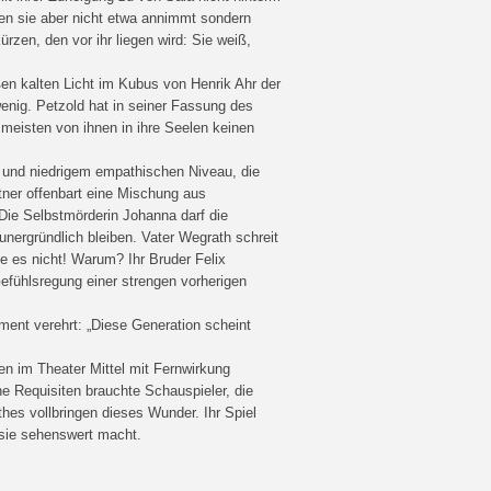
Den sie aber nicht etwa annimmt sondern
rzen, den vor ihr liegen wird: Sie weiß,
en kalten Licht im Kubus von Henrik Ahr der
nig. Petzold hat in seiner Fassung des
 meisten von ihnen in ihre Seelen keinen
n und niedrigem empathischen Niveau, die
tner offenbart eine Mischung aus
 Die Selbstmörderin Johanna darf die
unergründlich bleiben. Vater Wegrath schreit
he es nicht! Warum? Ihr Bruder Felix
Gefühlsregung einer strengen vorherigen
ent verehrt: „Diese Generation scheint
 im Theater Mittel mit Fernwirkung
hne Requisiten brauchte Schauspieler, die
hes vollbringen dieses Wunder. Ihr Spiel
e sie sehenswert macht.