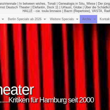
anztriennale
|
In between wishes, Tonali
|
Genealogia in Situ, Wiese
|
Der jüng
Ernst Deutsch Theater
|
Elefantin, Dock 11
|
Urfaust, Globe
|
Über die Schädlic
HALLE - cie. toula limnaios
|
Bazm (Repertoire), VASTA, Rad
Berlin Specials ab 2026
Weitere Specials
Archiv
Kontak
eater
..........Kritiken für Hamburg seit 2000