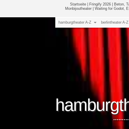
Startseite
|
Fringify 2026
|
Beton, T
Monbijoutheater
|
Waiting for Godot, 
hamburgtheater A-Z
berlintheater A-Z
hamburgth
.....