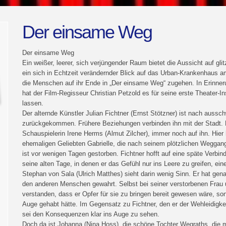
Der einsame Weg
Der einsame Weg
Ein weißer, leerer, sich verjüngender Raum bietet die Aussicht auf gli
ein sich in Echtzeit verändernder Blick auf das Urban-Krankenhaus am
die Menschen auf ihr Ende in „Der einsame Weg“ zugehen. In Erinneru
hat der Film-Regisseur Christian Petzold es für seine erste Theater-
lassen.
Der alternde Künstler Julian Fichtner (Ernst Stötzner) ist nach auss
zurückgekommen. Frühere Beziehungen verbinden ihn mit der Stadt. Hi
Schauspielerin Irene Herms (Almut Zilcher), immer noch auf ihn. Hier 
ehemaligen Geliebten Gabrielle, die nach seinem plötzlichen Weggang
ist vor wenigen Tagen gestorben. Fichtner hofft auf eine späte Verbi
seine alten Tage, in denen er das Gefühl nur ins Leere zu greifen, ei
Stephan von Sala (Ulrich Matthes) sieht darin wenig Sinn. Er hat gena
den anderen Menschen gewahrt. Selbst bei seiner verstorbenen Frau u
verstanden, dass er Opfer für sie zu bringen bereit gewesen wäre, son
Auge gehabt hätte. Im Gegensatz zu Fichtner, den er der Wehleidigkeit 
sei den Konsequenzen klar ins Auge zu sehen.
Doch da ist Johanna (Nina Hoss), die schöne Tochter Wegraths, die m