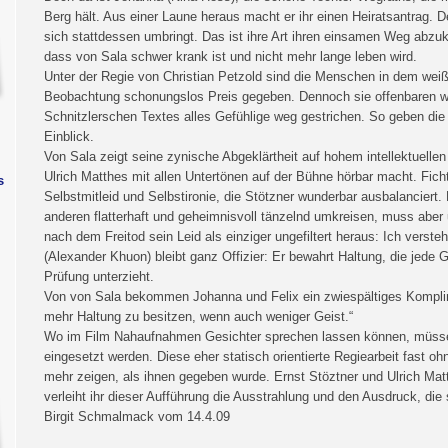
Berg hält. Aus einer Laune heraus macht er ihr einen Heiratsantrag. 
sich stattdessen umbringt. Das ist ihre Art ihren einsamen Weg abzukü
dass von Sala schwer krank ist und nicht mehr lange leben wird.
Unter der Regie von Christian Petzold sind die Menschen in dem weiß
Beobachtung schonungslos Preis gegeben. Dennoch sie offenbaren we
Schnitzlerschen Textes alles Gefühlige weg gestrichen. So geben die
Einblick.
Von Sala zeigt seine zynische Abgeklärtheit auf hohem intellektuelle
Ulrich Matthes mit allen Untertönen auf der Bühne hörbar macht. Fich
s
Selbstmitleid und Selbstironie, die Stötzner wunderbar ausbalanciert.
anderen flatterhaft und geheimnisvoll tänzelnd umkreisen, muss aber 
nach dem Freitod sein Leid als einziger ungefiltert heraus: Ich verste
(Alexander Khuon) bleibt ganz Offizier: Er bewahrt Haltung, die jede 
Prüfung unterzieht.
Von von Sala bekommen Johanna und Felix ein zwiespältiges Komplim
mehr Haltung zu besitzen, wenn auch weniger Geist.“
Wo im Film Nahaufnahmen Gesichter sprechen lassen können, müssen
eingesetzt werden. Diese eher statisch orientierte Regiearbeit fast o
mehr zeigen, als ihnen gegeben wurde. Ernst Stöztner und Ulrich Matt
verleiht ihr dieser Aufführung die Ausstrahlung und den Ausdruck, di
Birgit Schmalmack vom 14.4.09