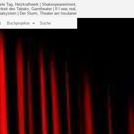
ste Tag, Heizkraftwerk
|
Shakespeareriment,
hkeit des Tabaks, Garntheater
|
If I was real,
ialsystem
|
Der Sturm, Theater am Insulaner
t
Buchprojekte
Suche