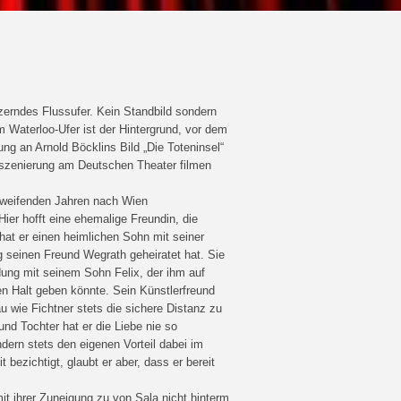
tzerndes Flussufer. Kein Standbild sondern
 Waterloo-Ufer ist der Hintergrund, vor dem
ng an Arnold Böcklins Bild „Die Toteninsel“
Inszenierung am Deutschen Theater filmen
chweifenden Jahren nach Wien
er hofft eine ehemalige Freundin, die
hat er einen heimlichen Sohn mit seiner
 seinen Freund Wegrath geheiratet hat. Sie
ndung mit seinem Sohn Felix, der ihm auf
nen Halt geben könnte. Sein Künstlerfreund
u wie Fichtner stets die sichere Distanz zu
nd Tochter hat er die Liebe nie so
dern stets den eigenen Vorteil dabei im
bezichtigt, glaubt er aber, dass er bereit
it ihrer Zuneigung zu von Sala nicht hinterm