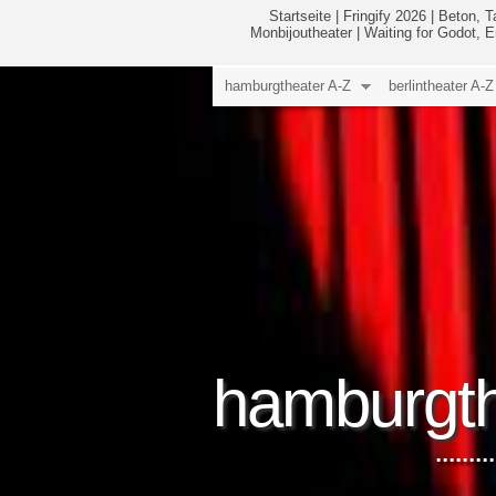
Startseite
|
Fringify 2026
|
Beton, T
Monbijoutheater
|
Waiting for Godot, 
hamburgtheater A-Z
berlintheater A-Z
hamburgth
.....