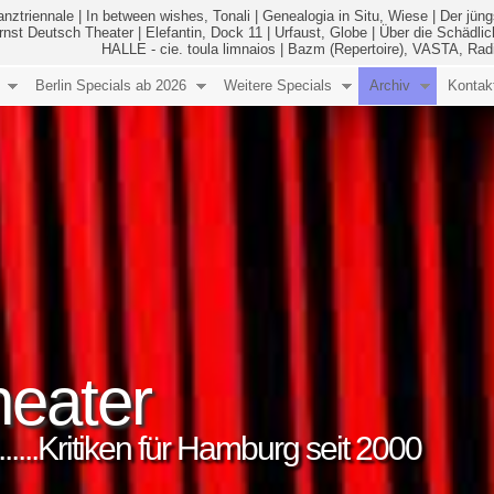
anztriennale
|
In between wishes, Tonali
|
Genealogia in Situ, Wiese
|
Der jüng
Ernst Deutsch Theater
|
Elefantin, Dock 11
|
Urfaust, Globe
|
Über die Schädlic
HALLE - cie. toula limnaios
|
Bazm (Repertoire), VASTA, Rad
Berlin Specials ab 2026
Weitere Specials
Archiv
Kontak
eater
..........Kritiken für Hamburg seit 2000