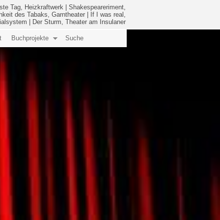
ste Tag, Heizkraftwerk
|
Shakespeareriment,
hkeit des Tabaks, Garntheater
|
If I was real,
ialsystem
|
Der Sturm, Theater am Insulaner
t
Buchprojekte
Suche