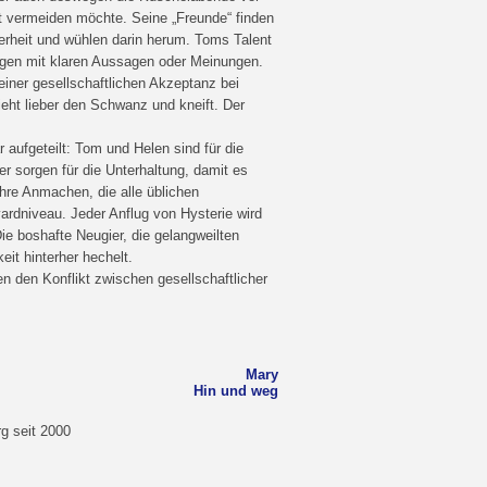
it vermeiden möchte. Seine „Freunde“ finden
erheit und wühlen darin herum. Toms Talent
legen mit klaren Aussagen oder Meinungen.
iner gesellschaftlichen Akzeptanz bei
eht lieber den Schwanz und kneift. Der
 aufgeteilt: Tom und Helen sind für die
er sorgen für die Unterhaltung, damit es
hre Anmachen, die alle üblichen
vardniveau. Jeder Anflug von Hysterie wird
Die boshafte Neugier, die gelangweilten
eit hinterher hechelt.
en den Konflikt zwischen gesellschaftlicher
Mary
Hin und weg
g seit 2000