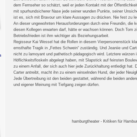
dem Fernseher so schätzt, weil er jeden Kontakt mit der Öffentlichke
mit spurhundsicherer Nase jede seiner wunden Punkte, seiner Unsich
ist es, sich mit Bravour um klare Aussagen zu drücken. Nie fest zu 
An dieser ungewohnten Herausforderungen durch eine Freundin, die ke
diesen Kollegen erwarten darf, hätte er wachsen können. Doch Tom zi
Betriebsfrieden ist ihm wichtiger als Beziehungsarbeit.
Regisseur Kai Wessel hat die Rollen in diesem Vierpersonenstück klar
ernsthafte Tragik in „Fettes Schwein“ zuständig. Und Jeaniie und Cart
nicht zu lamoyant und pathetisch pädagogisch wird. Letztere würzen i
s
Höflichkeitsfloskeln abgelegt haben, mit Slapstick auf feinsten Boule
zu einem Anfall, der sich auch hier jede Zurückhaltung entledigt hat. 
Carter antreibt, macht ihn zu einem winselnden Hund, der jeder Neuigk
Jede Übertreibung ist den beiden gestattet, während die beiden ander
und eigener Meinung mit Tiefgang zeigen dürfen.
hamburgtheater - Kritiken für Hambur