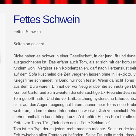
Fettes Schwein
Fettes Schwein
Selten so gelacht
Dicke haben es schwer in einer Gesellschaft, in der jung, fit und dyna
ausgeschrieben ist. Das erfährt auch Tom, als er sich mit der korpulen
rundum wohl. Vergisst sein Kolorienzählen, darf nach Herzenslust se
auf dem Sofa kuschelnd die Zeit vergehen lassen ohne in Hektik zu v
Kriegsfilme schmiedet ihr Band nur noch fester. Wenn da nicht Toms 
aus dem Büro wären. Einmal der vor Neugier über die schmutzigen D
Kumpel Carter und zum zweiten die eifersüchtige Ex-Freundin Jeannie
Tom gehofft hatte. Und die vor Enttäuschung hysterische Eifersucht
nicht auf den Augen, begierig auf Informationen über Toms neue Erob
weiter an, indem er diese Informationen wohlweißlich verheimlicht. A
mehr standhalten kann, hängt kurze Zeit später Helens Foto für alle si
Zettel vor Toms Tür: „Fick doch deine Fette Schlampe“.
Tom ist ein Typ, der es jedem recht machen möchte. So ist er der idea
Zeit zwischen allen Fronten zu befinden. Seine Freundin merkt, das