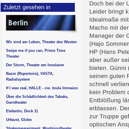
Doch bei der 
Zuletzt gesehen in
Leider bringt 
Idealmaße mit
Macho mit der 
Manager der G
Wir sind am Leben, Theater des Westen
(Hajo Sommers
Swipe me if you can, Prime Time
HP (Hans Pete
Theater
aber außer se
Der Sturm, Theater am Insulaner
bieten. Günni 
Bazm (Repertoire), VASTA,
seinen guten 
Radialsystem
schnell verlie
If I was real, HALLE - cie. toula limnaios
kein Problem 
Über die Schädlichkeit des Tabaks,
Entblößung lä
Garntheater
erblassen. De
Elefantin, Dock 11
zur Truppe gef
Urfaust, Globe
optischen Ans
Shakespeareriment, Monbijoutheater