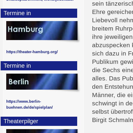
sein tänzeris
Ehre gereiche
Termine in
Liebevoll nehm
breitem Ruhrp
ihre jeweilige
abzuspecken k
https://theater-hamburg.org/
sich dazu in Fr
Publikum gewi
Termine in
die Sechs eine
alles. Das Pub
den Entstehung
Männer, die e
https://www.berlin-
schwingt in de
buehnen.de/de/spielplan/
selbst übertrof
Birgit Schmal
Theaterpilger