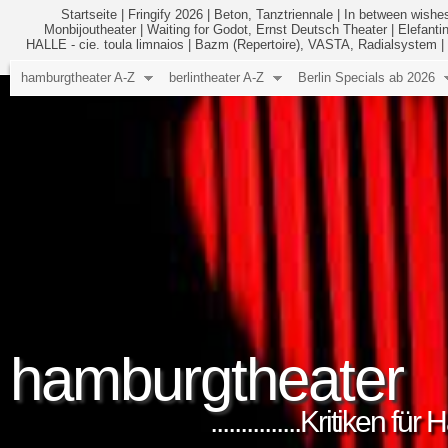
Startseite
|
Fringify 2026
|
Beton, Tanztriennale
|
In between wishes
Monbijoutheater
|
Waiting for Godot, Ernst Deutsch Theater
|
Elefanti
HALLE - cie. toula limnaios
|
Bazm (Repertoire), VASTA, Radialsystem
|
hamburgtheater A-Z
berlintheater A-Z
Berlin Specials ab 2026
hamburgtheater
...............Kritiken 