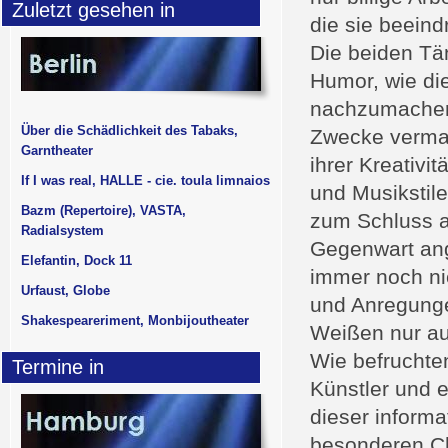
Zuletzt gesehen in
die sie beeind
Die beiden Tän
Humor, wie di
nachzumachen 
Über die Schädlichkeit des Tabaks,
Zwecke vermar
Garntheater
ihrer Kreativi
If I was real, HALLE - cie. toula limnaios
und Musikstil
Bazm (Repertoire), VASTA,
zum Schluss al
Radialsystem
Gegenwart ang
Elefantin, Dock 11
immer noch ni
Urfaust, Globe
und Anregung
Shakespeareriment, Monbijoutheater
Weißen nur au
Wie befrucht
Termine in
Künstler und 
dieser inform
besonderen Ch