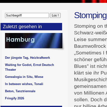
Stomping 
Stomping on t
Zuletzt gesehen in
Schwarz-weiß
Leise summend
Baumwollrock
„Sometimes I fe
Der jüngste Tag, Heizkraftwerk
schöner gefüh
Waiting for Godot, Ernst Deutsch
Blues” ist ni
Theater
klärt sie ihr P
Genealogia in Situ, Wiese
Musikgeschicht
In between wishes, Tonali
gemeinsamen 
Beton, Tanztriennale
von Millionen 
Fringify 2026
sollen. Doch 
nur billige Arb