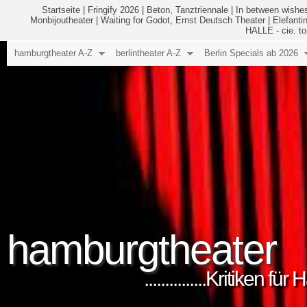
Startseite
|
Fringify 2026
|
Beton, Tanztriennale
|
In between wishes
Monbijoutheater
|
Waiting for Godot, Ernst Deutsch Theater
|
Elefanti
HALLE - cie. to
hamburgtheater A-Z
berlintheater A-Z
Berlin Specials ab 2026
hamburgtheater
...............Kritiken 