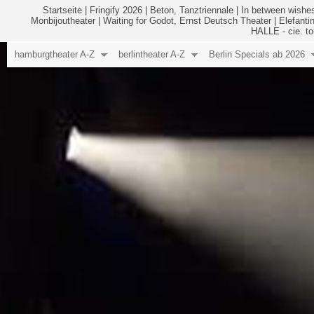
Startseite
|
Fringify 2026
|
Beton, Tanztriennale
|
In between wishes
Monbijoutheater
|
Waiting for Godot, Ernst Deutsch Theater
|
Elefanti
HALLE - cie. to
hamburgtheater A-Z
berlintheater A-Z
Berlin Specials ab 2026