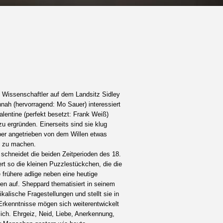
i Wissenschaftler auf dem Landsitz Sidley
nnah (hervorragend: Mo Sauer) interessiert
lentine (perfekt besetzt: Frank Weiß)
u ergründen. Einerseits sind sie klug
aber angetrieben von dem Willen etwas
e zu machen.
chneidet die beiden Zeitperioden des 18.
ert so die kleinen Puzzlestückchen, die die
 frühere adlige neben eine heutige
en auf. Sheppard thematisiert in seinem
kalische Fragestellungen und stellt sie in
Erkenntnisse mögen sich weiterentwickelt
ch. Ehrgeiz, Neid, Liebe, Anerkennung,