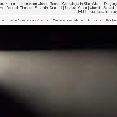
anztriennale
|
In between wishes, Tonali
|
Genealogia in Situ, Wiese
|
Der jüng
Ernst Deutsch Theater
|
Elefantin, Dock 11
|
Urfaust, Globe
|
Über die Schädlic
HALLE - cie. toula limnaio
Berlin Specials ab 2026
Weitere Specials
Archiv
Kontak