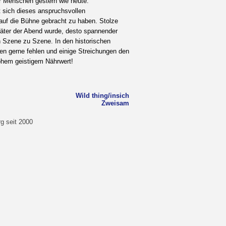
 Menschen gestern wie heute.
 sich dieses anspruchsvollen
uf die Bühne gebracht zu haben. Stolze
päter der Abend wurde, desto spannender
on Szene zu Szene. In den historischen
en gerne fehlen und einige Streichungen den
ohem geistigem Nährwert!
Wild thing/insich
Zweisam
g seit 2000