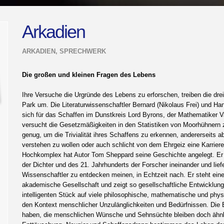
Arkadien
ARKADIEN, SPRECHWERK
Die großen und kleinen Fragen des Lebens
Ihre Versuche die Urgründe des Lebens zu erforschen, treiben die dre
Park um. Die Literaturwissenschaftler Bernard (Nikolaus Frei) und Ha
sich für das Schaffen im Dunstkreis Lord Byrons, der Mathematiker Va
versucht die Gesetzmäßigkeiten in den Statistiken von Moorhühnern z
genug, um die Trivialität ihres Schaffens zu erkennen, andererseits 
verstehen zu wollen oder auch schlicht von dem Ehrgeiz eine Karrier
Hochkomplex hat Autor Tom Sheppard seine Geschichte angelegt. Er s
der Dichter und des 21. Jahrhunderts der Forscher ineinander und lief
Wissenschaftler zu entdecken meinen, in Echtzeit nach. Er steht eine
akademische Gesellschaft und zeigt so gesellschaftliche Entwicklung
intelligenten Stück auf viele philosophische, mathematische und physi
den Kontext menschlicher Unzulänglichkeiten und Bedürfnissen. Die 
haben, die menschlichen Wünsche und Sehnsüchte bleiben doch ähnli