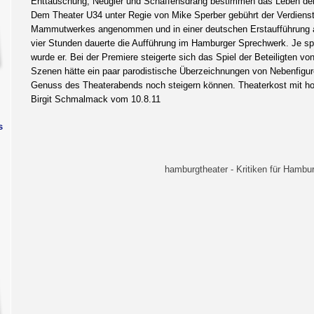
Enttäuschung, Neugier und Schaffensdrang bestimmen das Leben der
Dem Theater U34 unter Regie von Mike Sperber gebührt der Verdienst
Mammutwerkes angenommen und in einer deutschen Erstaufführung a
vier Stunden dauerte die Aufführung im Hamburger Sprechwerk. Je s
wurde er. Bei der Premiere steigerte sich das Spiel der Beteiligten v
Szenen hätte ein paar parodistische Überzeichnungen von Nebenfigur
Genuss des Theaterabends noch steigern können. Theaterkost mit h
Birgit Schmalmack vom 10.8.11
s
hamburgtheater - Kritiken für Hambur