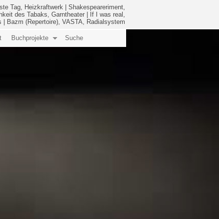
ste Tag, Heizkraftwerk
|
Shakespeareriment,
hkeit des Tabaks, Garntheater
|
If I was real,
s
|
Bazm (Repertoire), VASTA, Radialsystem
t
Buchprojekte
Suche