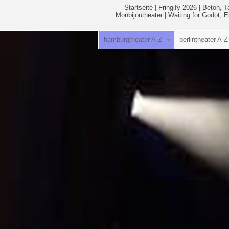
Startseite
|
Fringify 2026
|
Beton, T
Monbijoutheater
|
Waiting for Godot, 
hamburgtheater A-Z
berlintheater A-Z