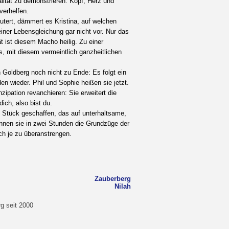
alität zu demonstrieren. Kopf, Herz und
verhelfen.
läutert, dämmert es Kristina, auf welchen
iner Lebensgleichung gar nicht vor. Nur das
t ist diesem Macho heilig. Zu einer
s, mit diesem vermeintlich ganzheitlichen
 Goldberg noch nicht zu Ende: Es folgt ein
en wieder. Phil und Sophie heißen sie jetzt.
ipation revanchieren: Sie erweitert die
ich, also bist du.
s Stück geschaffen, das auf unterhaltsame,
können sie in zwei Stunden die Grundzüge der
h je zu überanstrengen.
Zauberberg
Nilah
g seit 2000