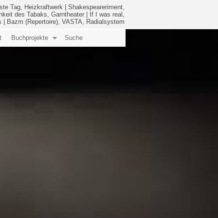
ste Tag, Heizkraftwerk
|
Shakespeareriment,
hkeit des Tabaks, Garntheater
|
If I was real,
s
|
Bazm (Repertoire), VASTA, Radialsystem
t
Buchprojekte
Suche