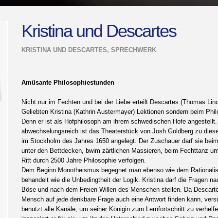
Kristina und Descartes
KRISTINA UND DESCARTES, SPRECHWERK
Amüsante Philosophiestunden
Nicht nur im Fechten und bei der Liebe erteilt Descartes (Thomas Lin
Geliebten Kristina (Kathrin Austermayer) Lektionen sondern beim Phil
Denn er ist als Hofphilosoph am ihrem schwedischen Hofe angestellt
abwechselungsreich ist das Theaterstück von Josh Goldberg zu die
im Stockholm des Jahres 1650 angelegt. Der Zuschauer darf sie bei
unter den Bettdecken, bwim zärtlichen Massieren, beim Fechttanz u
Ritt durch 2500 Jahre Philosophie verfolgen.
Dem Beginn Monotheismus begegnet man ebenso wie dem Rationalism
behandelt wie die Unbedingtheit der Logik. Kristina darf die Fragen
Böse und nach dem Freien Willen des Menschen stellen. Da Descartes
Mensch auf jede denkbare Frage auch eine Antwort finden kann, versuc
benutzt alle Kanäle, um seiner Königin zum Lernfortschritt zu verhelf