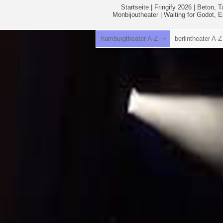
Startseite
|
Fringify 2026
|
Beton, T
Monbijoutheater
|
Waiting for Godot, 
hamburgtheater A-Z
berlintheater A-Z