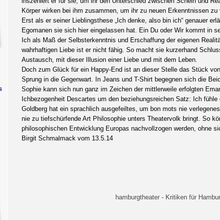
inszeniert er für sie, um ihr den Unterschied zwischen Schein und Re
Körper wirken bei ihm zusammen, um ihr zu neuen Erkenntnissen zu 
Erst als er seiner Lieblingsthese „Ich denke, also bin ich“ genauer er
Egomanen sie sich hier eingelassen hat. Ein Du oder Wir kommt in se
Ich als Maß der Selbsterkenntnis und Erschaffung der eigenen Realitä
wahrhaftigen Liebe ist er nicht fähig. So macht sie kurzerhand Schlus
Austausch, mit dieser Illusion einer Liebe und mit dem Leben.
Doch zum Glück für ein Happy-End ist an dieser Stelle das Stück von
Sprung in die Gegenwart. In Jeans und T-Shirt begegnen sich die Beid
s
Sophie kann sich nun ganz im Zeichen der mittlerweile erfolgten Emanz
Ichbezogenheit Descartes um den beziehungsreichen Satz: Ich fühle d
Goldberg hat ein sprachlich ausgefeiltes, um bon mots nie verlegene
nie zu tiefschürfende Art Philosophie unters Theatervolk bringt. So 
philosophischen Entwicklung Europas nachvollzogen werden, ohne sic
Birgit Schmalmack vom 13.5.14
hamburgtheater - Kritiken für Hambur