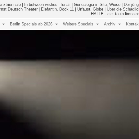
anztriennale
|
In between wishes, Tonali
|
Genealogia in Situ, Wiese
|
Der jüng
Ernst Deutsch Theater
|
Elefantin, Dock 11
|
Urfaust, Globe
|
Über die Schädlic
HALLE - cie. toula limnaio
Berlin Specials ab 2026
Weitere Specials
Archiv
Kontak