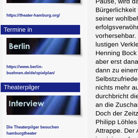
Pause, wird d
Bürgerlichkeit
https://theater-hamburg.org/
seiner wohlbeh
erfolgsverwöhn
Termine in
vorhersehbar. 
lustigen Verkl
Henning Bock 
aber erst dan
https://www.berlin-
dann zu einem 
buehnen.de/de/spielplan/
Selbstzufried
Theaterpilger
nichts mehr au
durchbricht d
an die Zuscha
Doch der Zeit
Philipp Löhles
Die Theaterpilger besuchen
Attrappe. Der 
hamburgtheater