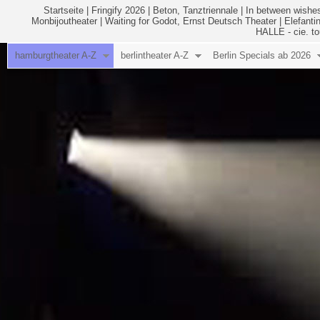
Startseite
|
Fringify 2026
|
Beton, Tanztriennale
|
In between wishes
Monbijoutheater
|
Waiting for Godot, Ernst Deutsch Theater
|
Elefanti
HALLE - cie. to
hamburgtheater A-Z
berlintheater A-Z
Berlin Specials ab 2026