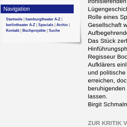
ironisierende
Navigation
Lügengeschich
Rolle eines S
Startseite
|
hamburgtheater A-Z
|
Gesellschaft 
berlintheater A-Z
|
Specials
|
Archiv
|
Kontakt
|
Buchprojekte
|
Suche
Aufbegehrende
Das Stück zerf
Hinführungsph
Regisseur Boc
Aufklärers einl
und politisch
erreichen, do
beruhigenden 
lassen.
Birgit Schmal
ZUR KRITIK 