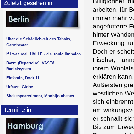
Billiglöhner, 
Zuletzt gesehen in
arbeiten, für B
immer mehr von
angefutterte F
hinter Wänden 
Über die Schädlichkeit des Tabaks,
Erweckung für 
Garntheater
Doch er scheit
If I was real, HALLE - cie. toula limnaios
Fischer, Hanna
Bazm (Repertoire), VASTA,
ihrem Wohlstan
Radialsystem
erklären kann,
Elefantin, Dock 11
Äußersten gre
Urfaust, Globe
westlichen Wel
Shakespeareriment, Monbijoutheater
sich einbrennt 
Termine in
am wirkungsvol
er schnallt si
Bis zum Erwec