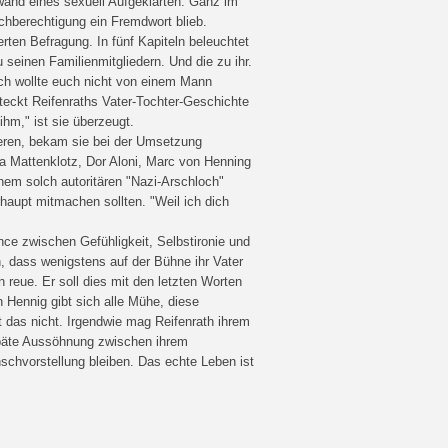
wand eines sexuell Aufgeklärten. Ganz im
ichberechtigung ein Fremdwort blieb.
rten Befragung. In fünf Kapiteln beleuchtet
 seinen Familienmitgliedern. Und die zu ihr.
Ich wollte euch nicht von einem Mann
steckt Reifenraths Vater-Tochter-Geschichte
ihm," ist sie überzeugt.
ieren, bekam sie bei der Umsetzung
na Mattenklotz, Dor Aloni, Marc von Henning
nem solch autoritären "Nazi-Arschloch"
rhaupt mitmachen sollten. "Weil ich dich
ance zwischen Gefühligkeit, Selbstironie und
h, dass wenigstens auf der Bühne ihr Vater
en reue. Er soll dies mit den letzten Worten
 Hennig gibt sich alle Mühe, diese
 das nicht. Irgendwie mag Reifenrath ihrem
späte Aussöhnung zwischen ihrem
chvorstellung bleiben. Das echte Leben ist