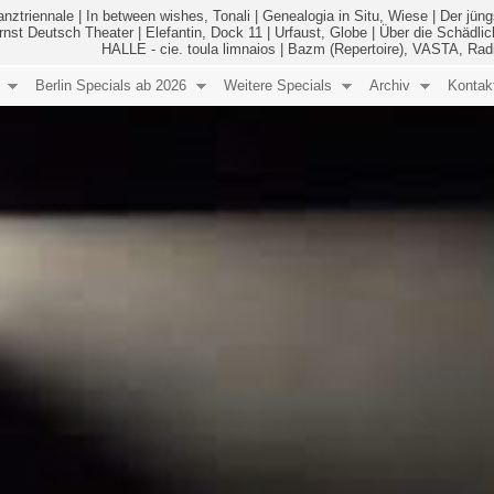
anztriennale
|
In between wishes, Tonali
|
Genealogia in Situ, Wiese
|
Der jüng
Ernst Deutsch Theater
|
Elefantin, Dock 11
|
Urfaust, Globe
|
Über die Schädlic
HALLE - cie. toula limnaios
|
Bazm (Repertoire), VASTA, Rad
Berlin Specials ab 2026
Weitere Specials
Archiv
Kontak