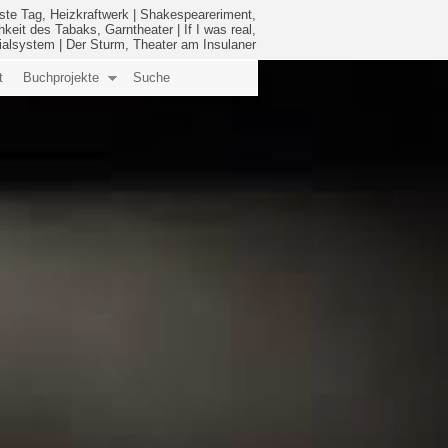
ste Tag, Heizkraftwerk
|
Shakespeareriment,
hkeit des Tabaks, Garntheater
|
If I was real,
ialsystem
|
Der Sturm, Theater am Insulaner
t
Buchprojekte
Suche