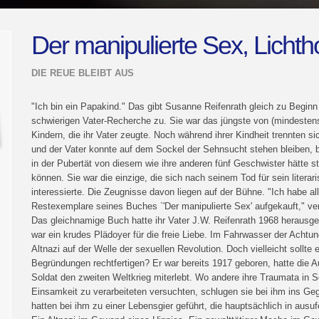
Der manipulierte Sex, Lichth
DIE REUE BLEIBT AUS
"Ich bin ein Papakind." Das gibt Susanne Reifenrath gleich zu Beginn 
schwierigen Vater-Recherche zu. Sie war das jüngste von (mindestens
Kindern, die ihr Vater zeugte. Noch während ihrer Kindheit trennten sic
und der Vater konnte auf dem Sockel der Sehnsucht stehen bleiben, b
in der Pubertät von diesem wie ihre anderen fünf Geschwister hätte s
können. Sie war die einzige, die sich nach seinem Tod für sein literar
interessierte. Die Zeugnisse davon liegen auf der Bühne. "Ich habe al
Restexemplare seines Buches `'Der manipulierte Sex' aufgekauft," ver
Das gleichnamige Buch hatte ihr Vater J.W. Reifenrath 1968 herausg
war ein krudes Plädoyer für die freie Liebe. Im Fahrwasser der Acht
Altnazi auf der Welle der sexuellen Revolution. Doch vielleicht sollte 
Begründungen rechtfertigen? Er war bereits 1917 geboren, hatte die 
Soldat den zweiten Weltkrieg miterlebt. Wo andere ihre Traumata in S
Einsamkeit zu verarbeiteten versuchten, schlugen sie bei ihm ins Geg
hatten bei ihm zu einer Lebensgier geführt, die hauptsächlich in aus