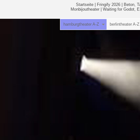
Startseite
|
Fringify 2026
|
Beton, T
Monbijoutheater
|
Waiting for Godot, 
hamburgtheater A-Z
berlintheater A-Z