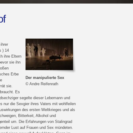
of
ihrer
 ) 14
h ihre Eltern
evor sie ihn
toßen
isches Erbe
Der manipulierte Sex
le
© Andre Reifenrath
rät sie.
ebraucht. Es
undsechziger segelte dieser Lebemann und
es nur die Sexgier ihres Vaters mit wohlfeilen
Auswirkungen des ersten Weltkrieges und als
chweigen, Bitterkeit, Alkohol und
enteil um. Die Erfahrungen von Stalingrad
ufernder Lust auf Frauen und Sex mündeten.