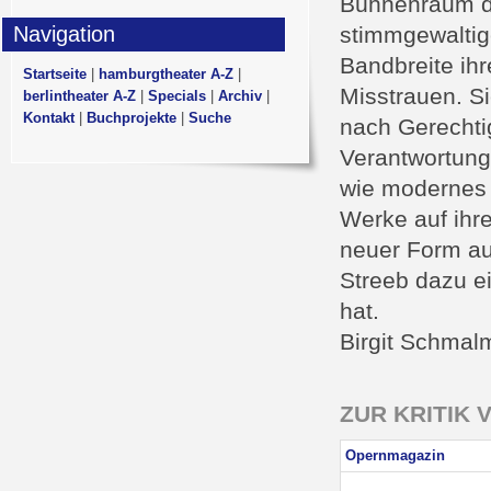
Bühnenraum des
Navigation
stimmgewaltig
Bandbreite ihr
Startseite
|
hamburgtheater A-Z
|
Misstrauen. Si
berlintheater A-Z
|
Specials
|
Archiv
|
Kontakt
|
Buchprojekte
|
Suche
nach Gerechti
Verantwortung 
wie modernes 
Werke auf ihr
neuer Form au
Streeb dazu e
hat.
Birgit Schmal
ZUR KRITIK 
Opernmagazin