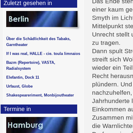
Das Ende steht
Zuletzt gesehen in
einer kaum ges
Smyth im Licht
Mittelpunkt st
Unrecht stellt
Über die Schädlichkeit des Tabaks,
zu tragen.
Garntheater
Dann spult St
If I was real, HALLE - cie. toula limnaios
streift sich W
Bazm (Repertoire), VASTA,
wieder ein Tei
Radialsystem
Recht herausn
Elefantin, Dock 11
plündern. Und 
Urfaust, Globe
nachzuhelfen,
Shakespeareriment, Monbijoutheater
Jahrhunderte 
Termine in
Einkommen auf
Zusammen mit 
die Warnlichte