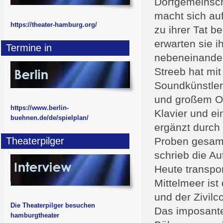
Dorfgemeinscha
macht sich auf
https://theater-hamburg.org/
zu ihrer Tat b
erwarten sie i
Termine in
nebeneinander
Streeb hat mit
Soundkünstle
und großem Or
https://www.berlin-
Klavier und ei
buehnen.de/de/spielplan/
ergänzt durch
Theaterpilger
Proben gesamm
schrieb die A
Heute transpo
Mittelmeer ist
und der Zivilc
Die Theaterpilger besuchen
Das imposante
hamburgtheater