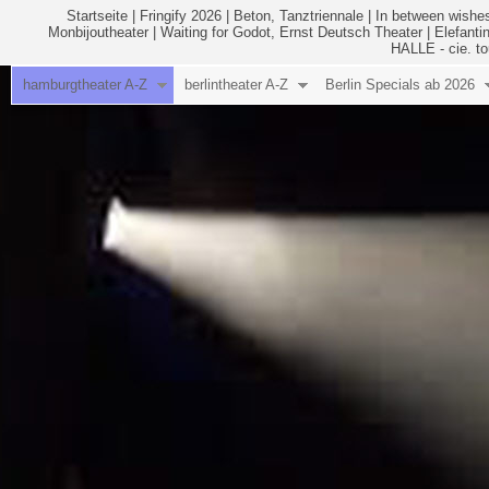
Startseite
|
Fringify 2026
|
Beton, Tanztriennale
|
In between wishes
Monbijoutheater
|
Waiting for Godot, Ernst Deutsch Theater
|
Elefanti
HALLE - cie. to
hamburgtheater A-Z
berlintheater A-Z
Berlin Specials ab 2026