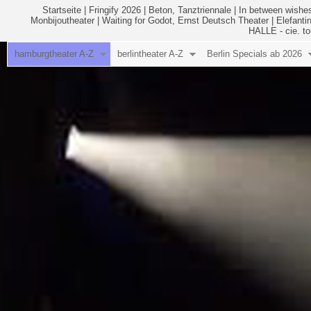
Startseite
|
Fringify 2026
|
Beton, Tanztriennale
|
In between wishes
Monbijoutheater
|
Waiting for Godot, Ernst Deutsch Theater
|
Elefanti
HALLE - cie. to
hamburgtheater A-Z
berlintheater A-Z
Berlin Specials ab 2026