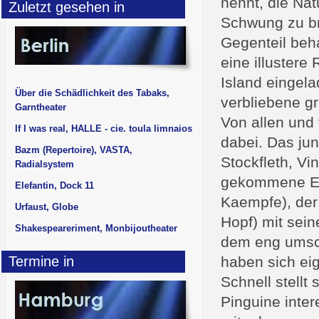
nennt, die Nat
Zuletzt gesehen in
Schwung zu br
Gegenteil beh
eine illustere
Island eingela
Über die Schädlichkeit des Tabaks,
verbliebene g
Garntheater
Von allen und 
If I was real, HALLE - cie. toula limnaios
dabei. Das jun
Bazm (Repertoire), VASTA,
Stockfleth, Vi
Radialsystem
gekommene Ehe
Elefantin, Dock 11
Kaempfe), der
Urfaust, Globe
Hopf) mit sein
Shakespeareriment, Monbijoutheater
dem eng umsc
Termine in
haben sich eig
Schnell stellt
Pinguine inter