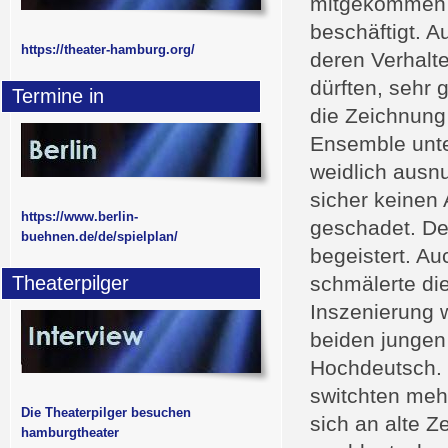
mitgekommen si
beschäftigt. A
https://theater-hamburg.org/
deren Verhalte
dürften, sehr 
Termine in
die Zeichnung
Ensemble unte
weidlich ausn
sicher keinen
https://www.berlin-
geschadet. De
buehnen.de/de/spielplan/
begeistert. A
Theaterpilger
schmälerte die
Inszenierung 
beiden jungen
Hochdeutsch. 
switchten meh
Die Theaterpilger besuchen
sich an alte Z
hamburgtheater