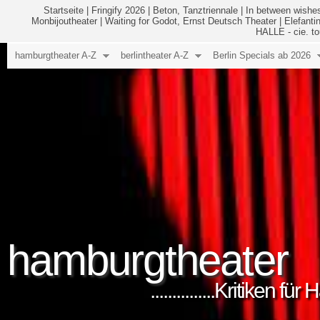
Startseite
|
Fringify 2026
|
Beton, Tanztriennale
|
In between wishes
Monbijoutheater
|
Waiting for Godot, Ernst Deutsch Theater
|
Elefanti
HALLE - cie. to
hamburgtheater A-Z
berlintheater A-Z
Berlin Specials ab 2026
hamburgtheater
...............Kritiken 