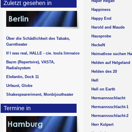
Haper Regan
Zuletzt gesehen in
Happiness
Happy End
Harold and Maude
Hausprobe
Über die Schädlichkeit des Tabaks,
Garntheater
HeckeN
If I was real, HALLE - cie. toula limnaios
Heimatlose suchen Ha
Bazm (Repertoire), VASTA,
Helden auf Helgeland
Radialsystem
Helden des 20
Elefantin, Dock 11
Hell
Urfaust, Globe
Hell on Earth
Shakespeareriment, Monbijoutheater
Hermannsschlacht
Hermannsschlacht-1
Termine in
Hermannsschlacht-2
Herr Kolpert