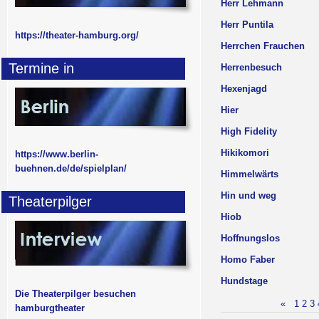
Herr Lehmann
Herr Puntila
https://theater-hamburg.org/
Herrchen Frauchen
Termine in
Herrenbesuch
Hexenjagd
Hier
High Fidelity
Hikikomori
https://www.berlin-
buehnen.de/de/spielplan/
Himmelwärts
Hin und weg
Theaterpilger
Hiob
Hoffnungslos
Homo Faber
Hundstage
Die Theaterpilger besuchen
«
1
2
3
hamburgtheater