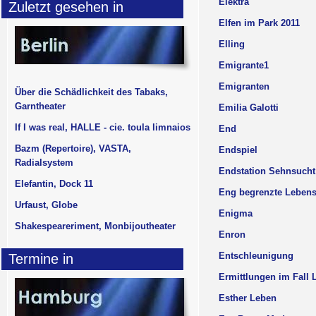
Elektra
Zuletzt gesehen in
Elfen im Park 2011
Elling
Emigrante1
Emigranten
Über die Schädlichkeit des Tabaks,
Garntheater
Emilia Galotti
If I was real, HALLE - cie. toula limnaios
End
Bazm (Repertoire), VASTA,
Endspiel
Radialsystem
Endstation Sehnsucht
Elefantin, Dock 11
Eng begrenzte Leben
Urfaust, Globe
Enigma
Shakespeareriment, Monbijoutheater
Enron
Entschleunigung
Termine in
Ermittlungen im Fall 
Esther Leben