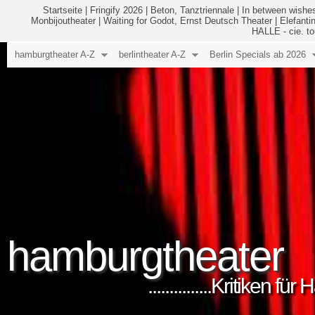
Startseite
|
Fringify 2026
|
Beton, Tanztriennale
|
In between wishes
Monbijoutheater
|
Waiting for Godot, Ernst Deutsch Theater
|
Elefanti
HALLE - cie. to
hamburgtheater A-Z
berlintheater A-Z
Berlin Specials ab 2026
hamburgtheater
...............Kritiken 