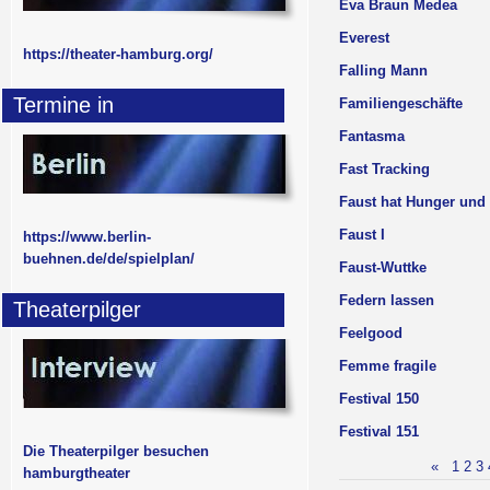
Eva Braun Medea
Everest
https://theater-hamburg.org/
Falling Mann
Termine in
Familiengeschäfte
Fantasma
Fast Tracking
Faust hat Hunger und 
Faust I
https://www.berlin-
buehnen.de/de/spielplan/
Faust-Wuttke
Federn lassen
Theaterpilger
Feelgood
Femme fragile
Festival 150
Festival 151
Die Theaterpilger besuchen
«
1
2
3
hamburgtheater